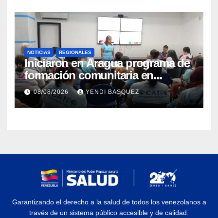
NOTICIAS
REGIONALES
Iniciaron en Aragua programa de
formación comunitaria en
atención a personas con
08/08/2026
YENDI BASQUEZ
discapacidad
Garantizando el derecho a la salud de todos los venezolanos a
través de un sistema público accesible y de calidad.