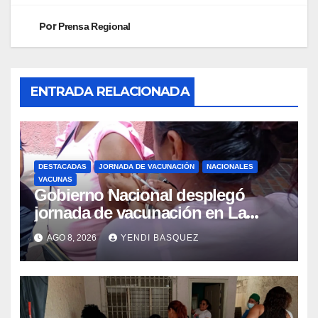
Por
Prensa Regional
ENTRADA RELACIONADA
DESTACADAS
JORNADA DE VACUNACIÓN
NACIONALES
VACUNAS
Gobierno Nacional desplegó
jornada de vacunación en La
Guaira para garantizar protección
AGO 8, 2026
YENDI BASQUEZ
epidemiológica