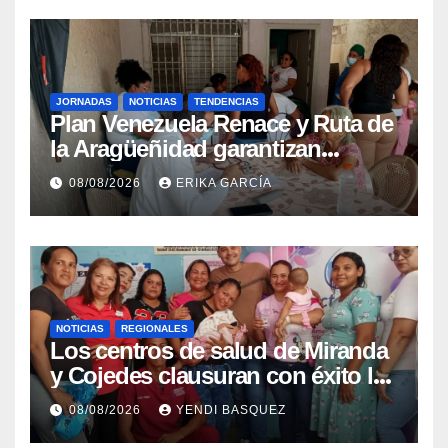
JORNADAS
NOTICIAS
TENDENCIAS
Plan Venezuela Renace y Ruta de
la Aragüeñidad garantizan
atención médica integral en
08/08/2026
ERIKA GARCÍA
Aragua
NOTICIAS
REGIONALES
Los centros de salud de Miranda
y Cojedes clausuran con éxito la
Semana Mundial de la Lactancia
08/08/2026
YENDI BASQUEZ
Materna