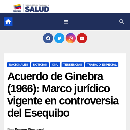
NACIONALES
NOTICIAS
ONU
TENDENCIAS
TRABAJO ESPECIAL
Acuerdo de Ginebra
(1966): Marco jurídico
vigente en controversia
del Esequibo
Por
Prensa Regional