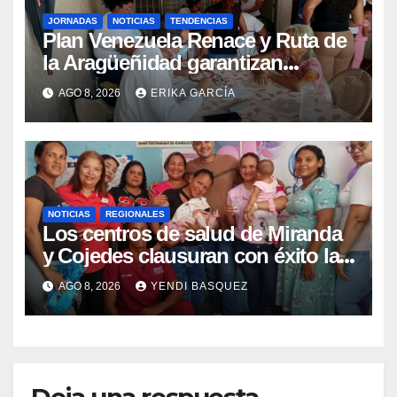
JORNADAS
NOTICIAS
TENDENCIAS
Plan Venezuela Renace y Ruta de
la Aragüeñidad garantizan
atención médica integral en
AGO 8, 2026
ERIKA GARCÍA
Aragua
NOTICIAS
REGIONALES
Los centros de salud de Miranda
y Cojedes clausuran con éxito la
Semana Mundial de la Lactancia
AGO 8, 2026
YENDI BASQUEZ
Materna
Deja una respuesta