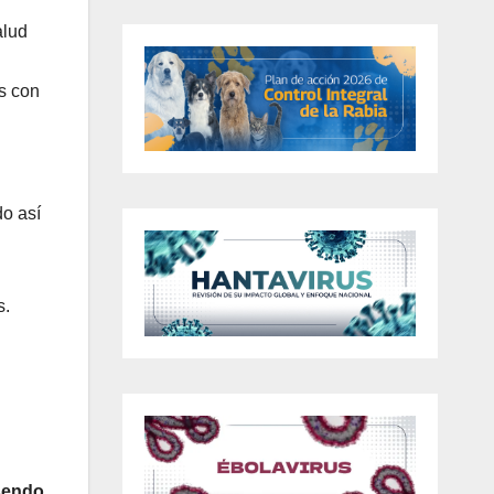
alud
as con
do así
s.
sendo