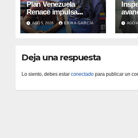
​Plan Venezuela
Insp
Renace impulsa
avan
atención integral a
infra
AGO 5, 2026
ERIKA GARCÍA
AGO 4
refugiados y
áreas
evaluación de
IAH
vacunación en Aragua
Deja una respuesta
Lo siento, debes estar
conectado
para publicar un co