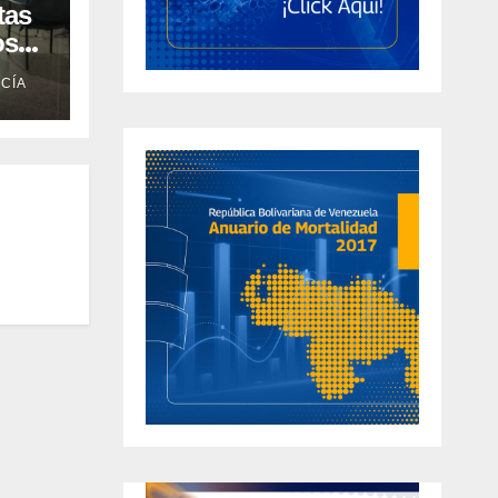
tas
os
CÍA
 en