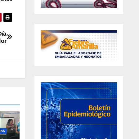
Día
dor
IAS