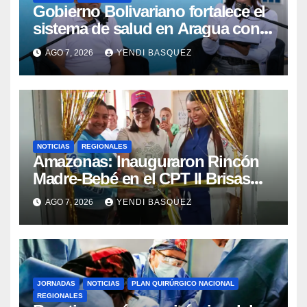
Gobierno Bolivariano fortalece el
sistema de salud en Aragua con
la reinauguración del CDI La Mora
AGO 7, 2026
YENDI BASQUEZ
NOTICIAS
REGIONALES
​Amazonas: Inauguraron Rincón
Madre-Bebé en el CPT II Brisas
del Aeropuerto ​Inauguraron
AGO 7, 2026
YENDI BASQUEZ
Rincón
JORNADAS
NOTICIAS
PLAN QUIRÚRGICO NACIONAL
REGIONALES