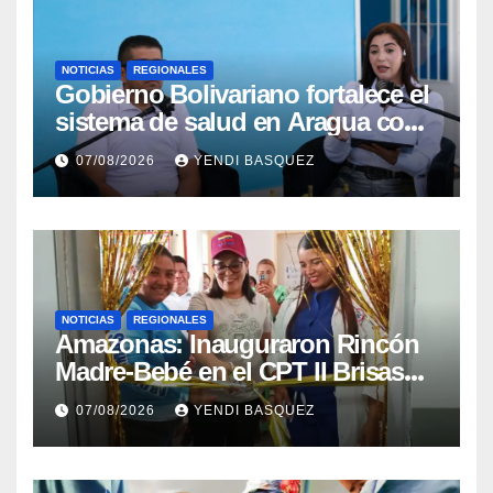
NOTICIAS
REGIONALES
Gobierno Bolivariano fortalece el
sistema de salud en Aragua con
la reinauguración del CDI La
07/08/2026
YENDI BASQUEZ
Mora
NOTICIAS
REGIONALES
​Amazonas: Inauguraron Rincón
Madre-Bebé en el CPT II Brisas
del Aeropuerto ​Inauguraron
07/08/2026
YENDI BASQUEZ
Rincón