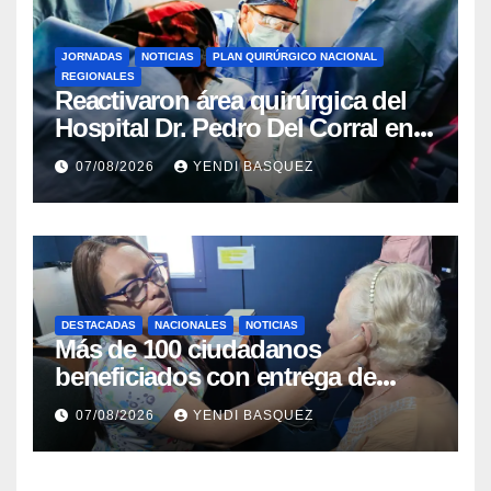
JORNADAS
NOTICIAS
PLAN QUIRÚRGICO NACIONAL
REGIONALES
Reactivaron área quirúrgica del
Hospital Dr. Pedro Del Corral en
Guárico
07/08/2026
YENDI BASQUEZ
DESTACADAS
NACIONALES
NOTICIAS
Más de 100 ciudadanos
beneficiados con entrega de
prótesis auditivas en el Centro de
07/08/2026
YENDI BASQUEZ
Rehabilitación J.J. Arvelo