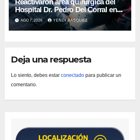
Reactivaron área quirúrgica del
Hospital Dr. Pedro Del Corral en
Guárico
AGO 7, 2026
YENDI BASQUEZ
Deja una respuesta
Lo siento, debes estar
conectado
para publicar un
comentario.