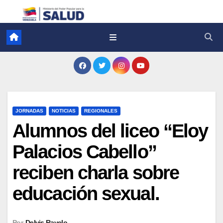
JORNADAS
NOTICIAS
REGIONALES
Alumnos del liceo “Eloy
Palacios Cabello”
reciben charla sobre
educación sexual.
Por
Delvis Ravelo