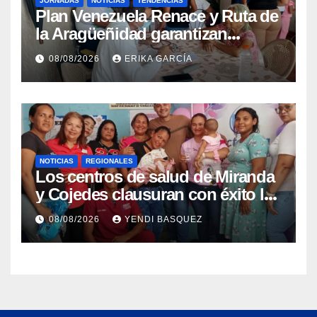
JORNADAS
NOTICIAS
TENDENCIAS
Plan Venezuela Renace y Ruta de
la Aragüeñidad garantizan
atención médica integral en
08/08/2026
ERIKA GARCÍA
Aragua
NOTICIAS
REGIONALES
Los centros de salud de Miranda
y Cojedes clausuran con éxito la
Semana Mundial de la Lactancia
08/08/2026
YENDI BASQUEZ
Materna