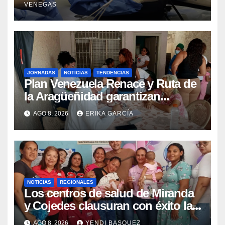
VENEGAS
beneficiar a cientos de pacientes
JORNADAS
NOTICIAS
TENDENCIAS
Plan Venezuela Renace y Ruta de
la Aragüeñidad garantizan
atención médica integral en
AGO 8, 2026
ERIKA GARCÍA
Aragua
NOTICIAS
REGIONALES
Los centros de salud de Miranda
y Cojedes clausuran con éxito la
Semana Mundial de la Lactancia
AGO 8, 2026
YENDI BASQUEZ