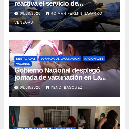
reactiva el servicio de
Colangiopancreatografía
09/08/2026
ROIMAN FERMIN NAVARRO
Retrógrada Endoscópica para
VENEGAS
beneficiar a cientos de pacientes
DESTACADAS
JORNADA DE VACUNACIÓN
NACIONALES
VACUNAS
Gobierno Nacional desplegó
jornada de vacunación en La
Guaira para garantizar protección
08/08/2026
YENDI BASQUEZ
epidemiológica