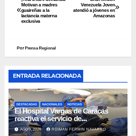
Motivan a madres
Venezuela Joven
guaireñas a la
atendió a jóvenes en
lactancia materna
Amazonas
exclusiva
Por
Prensa Regional
ENTRADA RELACIONADA
DESTACADAS
NACIONALES
NOTICIAS
El Hospital Vargas de Caracas
reactiva el servicio de
Colangiopancreatografía
AGO 9, 2026
ROIMAN FERMIN NAVARRO
Retrógrada Endoscópica para