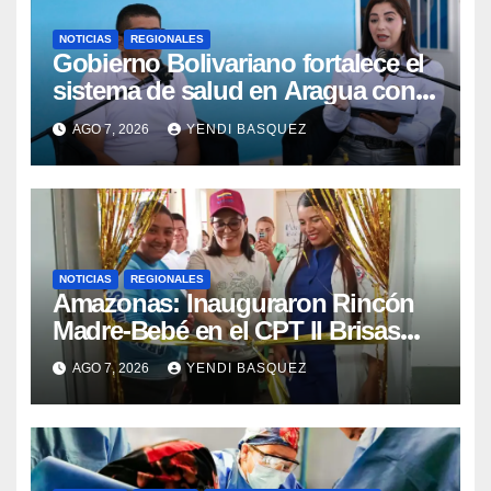
NOTICIAS
REGIONALES
Gobierno Bolivariano fortalece el
sistema de salud en Aragua con
la reinauguración del CDI La Mora
AGO 7, 2026
YENDI BASQUEZ
NOTICIAS
REGIONALES
​Amazonas: Inauguraron Rincón
Madre-Bebé en el CPT II Brisas
del Aeropuerto ​Inauguraron
AGO 7, 2026
YENDI BASQUEZ
Rincón