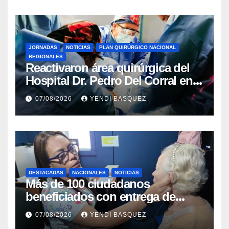
JORNADAS
NOTICIAS
PLAN QUIRÚRGICO NACIONAL
REGIONALES
Reactivaron área quirúrgica del
Hospital Dr. Pedro Del Corral en
Guárico
07/08/2026
YENDI BASQUEZ
DESTACADAS
NACIONALES
NOTICIAS
Más de 100 ciudadanos
beneficiados con entrega de
prótesis auditivas en el Centro de
07/08/2026
YENDI BASQUEZ
Rehabilitación J.J. Arvelo