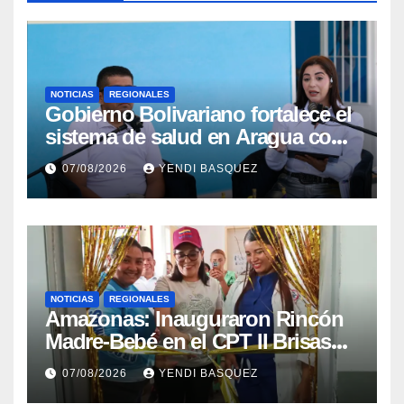
NOTICIAS
REGIONALES
Gobierno Bolivariano fortalece el
sistema de salud en Aragua con
la reinauguración del CDI La
07/08/2026
YENDI BASQUEZ
Mora
NOTICIAS
REGIONALES
​Amazonas: Inauguraron Rincón
Madre-Bebé en el CPT II Brisas
del Aeropuerto ​Inauguraron
07/08/2026
YENDI BASQUEZ
Rincón