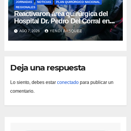
JORNADAS
NOTICIAS
PLAN QUIRÚRGICO NACIONAL
REGIONALES
Reactivaron área quirúrgica del
Hospital Dr. Pedro Del Corral en
Guárico
AGO 7, 2026
YENDI BASQUEZ
Deja una respuesta
Lo siento, debes estar
conectado
para publicar un
comentario.