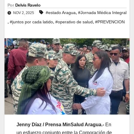
Por
Delvis Ravelo
,
#estado Aragua
#Jornada Médica Integral
NOV 2, 2025
,
,
,
#juntos por cada latido
#operativo de salud
#PREVENCION
Jenny Díaz / Prensa MinSalud Aragua.-
En
un esfuerzo conjunto entre la Corporación de