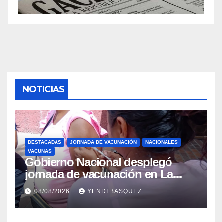
NOTICIAS
DESTACADAS
JORNADA DE VACUNACIÓN
NACIONALES
VACUNAS
Gobierno Nacional desplegó
jornada de vacunación en La
Guaira para garantizar protección
08/08/2026
YENDI BASQUEZ
epidemiológica