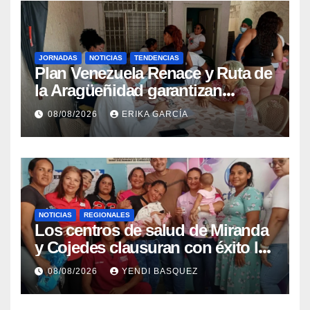
JORNADAS
NOTICIAS
TENDENCIAS
Plan Venezuela Renace y Ruta de
la Aragüeñidad garantizan
atención médica integral en
08/08/2026
ERIKA GARCÍA
Aragua
NOTICIAS
REGIONALES
Los centros de salud de Miranda
y Cojedes clausuran con éxito la
Semana Mundial de la Lactancia
08/08/2026
YENDI BASQUEZ
Materna