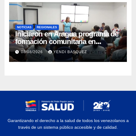
NOTICIAS
REGIONALES
Iniciaron en Aragua programa de
formación comunitaria en
atención a personas con
08/08/2026
YENDI BASQUEZ
discapacidad
Garantizando el derecho a la salud de todos los venezolanos a
través de un sistema público accesible y de calidad.