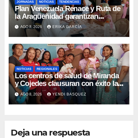
JORNADAS
NOTICIAS
TENDENCIAS
Plan Venezuela Renace y Ruta de
la Aragüeñidad garantizan
atención médica integral en
AGO 8, 2026
ERIKA GARCÍA
Aragua
NOTICIAS
REGIONALES
Los centros de salud de Miranda
y Cojedes clausuran con éxito la
Semana Mundial de la Lactancia
AGO 8, 2026
YENDI BASQUEZ
Materna
Deja una respuesta