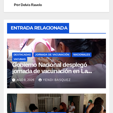
Por
Delvis Ravelo
ENTRADA RELACIONADA
DESTACADAS
JORNADA DE VACUNACIÓN
NACIONALES
VACUNAS
Gobierno Nacional desplegó
jornada de vacunación en La
Guaira para garantizar protección
AGO 8, 2026
YENDI BASQUEZ
epidemiológica