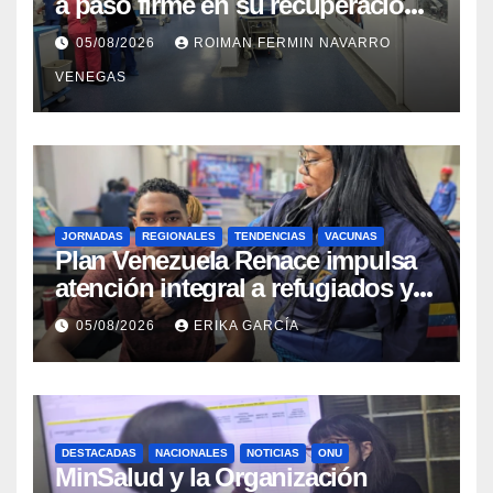
a paso firme en su recuperación
tras los recientes eventos
05/08/2026
ROIMAN FERMIN NAVARRO
sísmicos
VENEGAS
JORNADAS
REGIONALES
TENDENCIAS
VACUNAS
​Plan Venezuela Renace impulsa
atención integral a refugiados y
evaluación de vacunación en
05/08/2026
ERIKA GARCÍA
Aragua
DESTACADAS
NACIONALES
NOTICIAS
ONU
MinSalud y la Organización