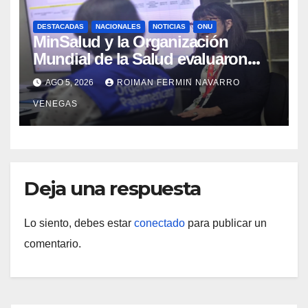
DESTACADAS
NACIONALES
NOTICIAS
ONU
MinSalud y la Organización
Mundial de la Salud evaluaron
propuesta técnica integral en
AGO 5, 2026
ROIMAN FERMIN NAVARRO
materia de agua saneamiento e
VENEGAS
higiene ante contingencia sísmica
Deja una respuesta
Lo siento, debes estar
conectado
para publicar un
comentario.