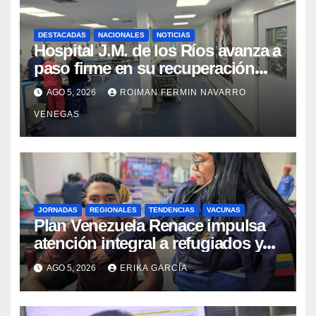
DESTACADAS
NACIONALES
NOTICIAS
Hospital J.M. de los Ríos avanza a
paso firme en su recuperación
tras los recientes eventos
AGO 5, 2026
ROIMAN FERMIN NAVARRO
sísmicos
VENEGAS
JORNADAS
REGIONALES
TENDENCIAS
VACUNAS
​Plan Venezuela Renace impulsa
atención integral a refugiados y
evaluación de vacunación en
AGO 5, 2026
ERIKA GARCÍA
Aragua