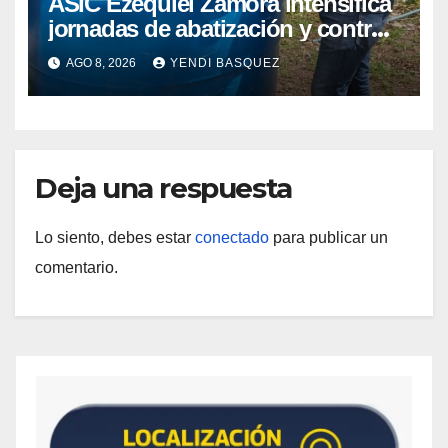
ASIC Ezequiel Zamora intensifica
jornadas de abatización y control
de vectores en comunidades del
AGO 8, 2026
YENDI BASQUEZ
Guárico
Deja una respuesta
Lo siento, debes estar
conectado
para publicar un
comentario.