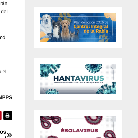
erán
 del
rmó
 el
 MPPS
vos