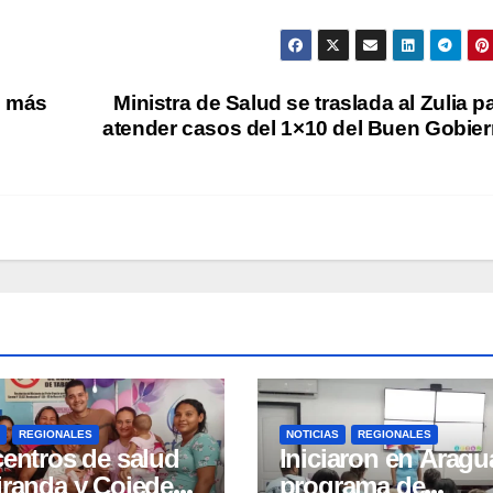
e más
Ministra de Salud se traslada al Zulia p
atender casos del 1×10 del Buen Gobie
REGIONALES
NOTICIAS
REGIONALES
centros de salud
Iniciaron en Aragu
iranda y Cojedes
programa de