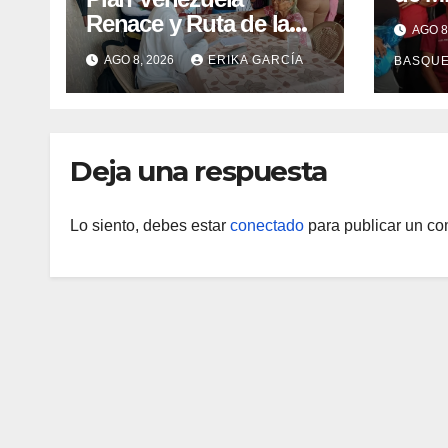
claus
Renace y Ruta de la
AGO 8
Sema
Aragüeñidad
AGO 8, 2026
ERIKA GARCÍA
BASQU
Lact
garantizan atención
médica integral en
Aragua
Deja una respuesta
Lo siento, debes estar
conectado
para publicar un co