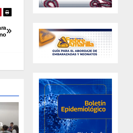
ara
rno
a