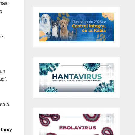
nas,
o
te
 un
ud”,
ata a
 Tamy