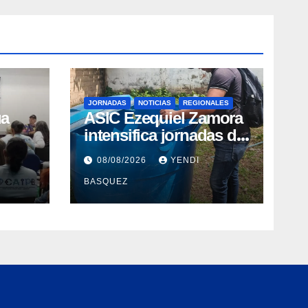
JORNADAS
NOTICIAS
REGIONALES
ua
ASIC Ezequiel Zamora
intensifica jornadas de
taria
abatización y control
08/08/2026
YENDI
sonas
de vectores en
BASQUEZ
comunidades del
Guárico