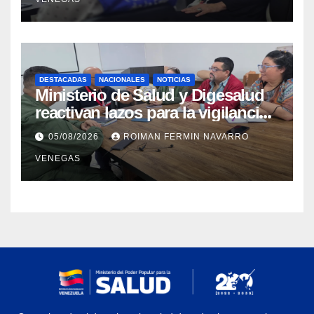
higiene ante contingencia
sísmica
DESTACADAS
NACIONALES
NOTICIAS
Ministerio de Salud y Digesalud
reactivan lazos para la vigilancia
epidemiológica y el control de
05/08/2026
ROIMAN FERMIN NAVARRO
enfermedades
VENEGAS