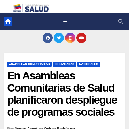
ASAMBLEAS COMUNITARIAS
DESTACADAS
NACIONALES
​En Asambleas
Comunitarias de Salud
planificaron despliegue
de programas sociales
Por
Yentza Josefina Ochoa Rodríguez