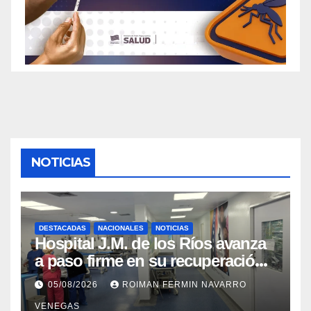
NOTICIAS
DESTACADAS
NACIONALES
NOTICIAS
Hospital J.M. de los Ríos avanza
a paso firme en su recuperación
tras los recientes eventos
05/08/2026
ROIMAN FERMIN NAVARRO
sísmicos
VENEGAS