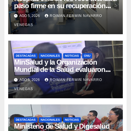
paso firme en su recuperación
tras los recientes eventos
AGO 5, 2026
ROIMAN FERMIN NAVARRO
sísmicos
VENEGAS
DESTACADAS
NACIONALES
NOTICIAS
ONU
MinSalud y la Organización
Mundial de la Salud evaluaron
propuesta técnica integral en
AGO 5, 2026
ROIMAN FERMIN NAVARRO
materia de agua saneamiento e
VENEGAS
higiene ante contingencia sísmica
DESTACADAS
NACIONALES
NOTICIAS
Ministerio de Salud y Digesalud