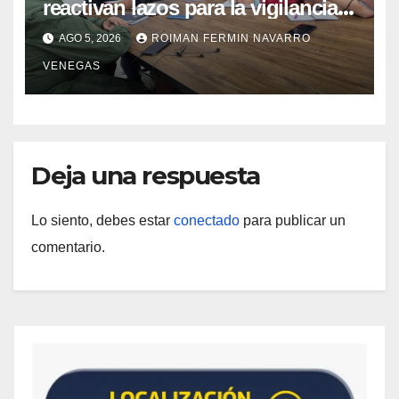
reactivan lazos para la vigilancia
epidemiológica y el control de
AGO 5, 2026
ROIMAN FERMIN NAVARRO
enfermedades
VENEGAS
Deja una respuesta
Lo siento, debes estar
conectado
para publicar un
comentario.