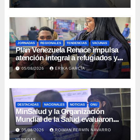
JORNADAS
REGIONALES
TENDENCIAS
VACUNAS
​Plan Venezuela Renace impulsa
atención integral a refugiados y
evaluación de vacunación en
05/08/2026
ERIKA GARCÍA
Aragua
DESTACADAS
NACIONALES
NOTICIAS
ONU
MinSalud y la Organización
Mundial de la Salud evaluaron
propuesta técnica integral en
05/08/2026
ROIMAN FERMIN NAVARRO
materia de agua saneamiento e
VENEGAS