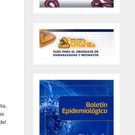
tia,
as
del