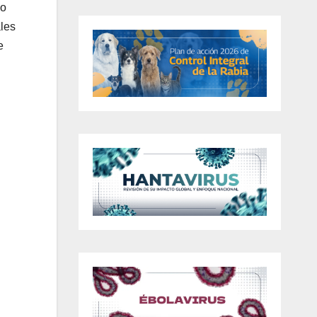
co
ales
e