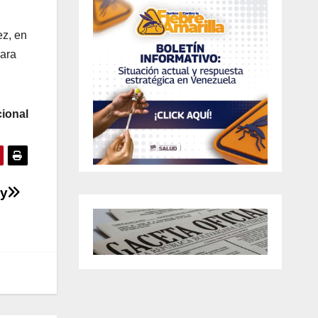
ez, en
para
ional
uy