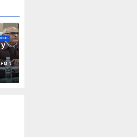
ICIAS
 y
ERMIN
ción