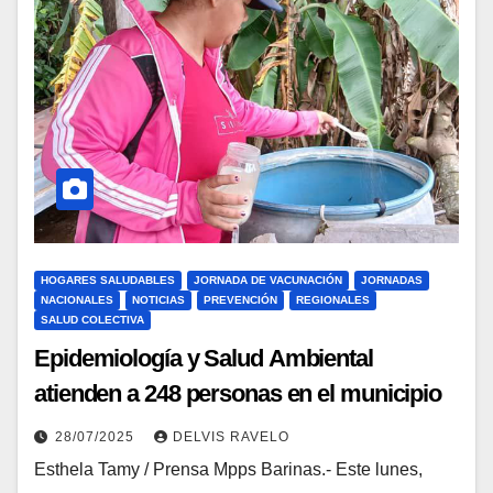
HOGARES SALUDABLES
JORNADA DE VACUNACIÓN
JORNADAS
NACIONALES
NOTICIAS
PREVENCIÓN
REGIONALES
SALUD COLECTIVA
Epidemiología y Salud Ambiental
atienden a 248 personas en el municipio
Rojas del estado Barinas
28/07/2025
DELVIS RAVELO
Esthela Tamy / Prensa Mpps Barinas.- Este lunes,