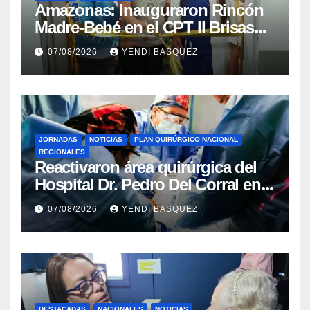
​Amazonas: Inauguraron Rincón
Madre-Bebé en el CPT II Brisas
del Aeropuerto ​Inauguraron
07/08/2026
YENDI BASQUEZ
Rincón
JORNADAS
NOTICIAS
PLAN QUIRÚRGICO NACIONAL
REGIONALES
Reactivaron área quirúrgica del
Hospital Dr. Pedro Del Corral en
Guárico
07/08/2026
YENDI BASQUEZ
DESTACADAS
NACIONALES
NOTICIAS