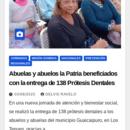
JORNADAS
MISIÓN SONRISA
NACIONALES
PREVENCIÓN
REGIONALES
Abuelas y abuelos la Patria beneficiados
con la entrega de 138 Prótesis Dentales
en Los Teques
03/08/2025
DELVIS RAVELO
En una nueva jornada de atención y bienestar social,
se realizó la entrega de 138 prótesis dentales a los
abuelos y abuelas del municipio Guaicaipuro, en Los
Teques, gracias a…