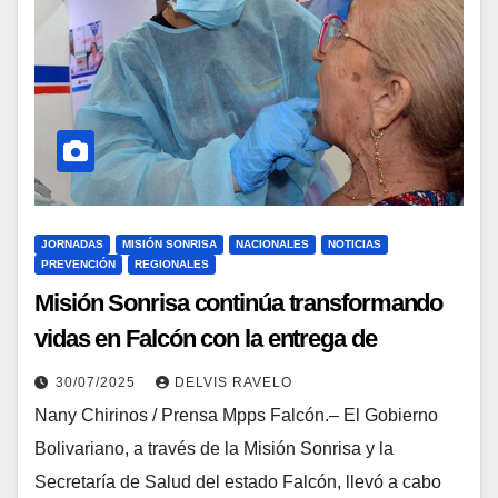
JORNADAS
MISIÓN SONRISA
NACIONALES
NOTICIAS
PREVENCIÓN
REGIONALES
Misión Sonrisa continúa transformando
vidas en Falcón con la entrega de
prótesis dentales
30/07/2025
DELVIS RAVELO
Nany Chirinos / Prensa Mpps Falcón.– El Gobierno
Bolivariano, a través de la Misión Sonrisa y la
Secretaría de Salud del estado Falcón, llevó a cabo