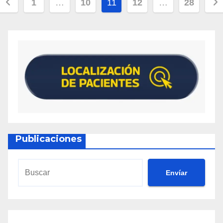
1
…
10
11
12
…
28
Publicaciones
Envíar