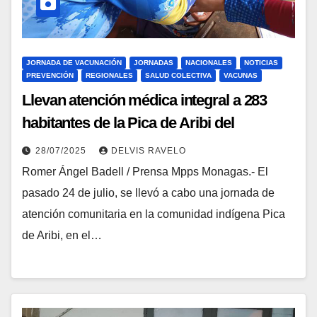
JORNADA DE VACUNACIÓN
JORNADAS
NACIONALES
NOTICIAS
PREVENCIÓN
REGIONALES
SALUD COLECTIVA
VACUNAS
Llevan atención médica integral a 283
habitantes de la Pica de Aribi del
municipio Aguasay
28/07/2025
DELVIS RAVELO
Romer Ángel Badell / Prensa Mpps Monagas.- El
pasado 24 de julio, se llevó a cabo una jornada de
atención comunitaria en la comunidad indígena Pica
de Aribi, en el…