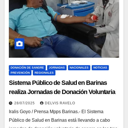
DONACIÓN DE SANGRE
JORNADAS
NACIONALES
NOTICIAS
PREVENCIÓN
REGIONALES
Sistema Público de Salud en Barinas
realiza Jornadas de Donación Voluntaria
de Sangre
28/07/2025
DELVIS RAVELO
Iralis Goyo / Prensa Mpps Barinas.- El Sistema
Público de Salud en Barinas está llevando a cabo