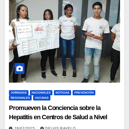
JORNADAS
NACIONALES
NOTICIAS
PREVENCIÓN
REGIONALES
VACUNAS
Promueven la Conciencia sobre la
Hepatitis en Centros de Salud a Nivel
Nacional
28/07/2025
DELVIS RAVELO