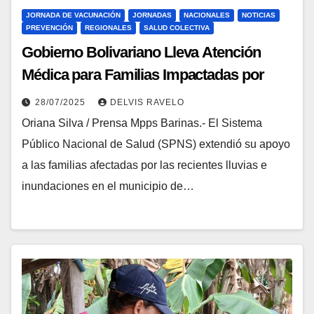
JORNADA DE VACUNACIÓN
JORNADAS
NACIONALES
NOTICIAS
PREVENCIÓN
REGIONALES
SALUD COLECTIVA
Gobierno Bolivariano Lleva Atención
Médica para Familias Impactadas por
Lluvias en Barinas
28/07/2025
DELVIS RAVELO
Oriana Silva / Prensa Mpps Barinas.- El Sistema
Público Nacional de Salud (SPNS) extendió su apoyo
a las familias afectadas por las recientes lluvias e
inundaciones en el municipio de…