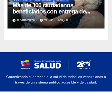
Más de 100 ciudadanos
beneficiados con entrega de
prótesis auditivas en el Centro de
07/08/2026
YENDI BASQUEZ
Rehabilitación J.J. Arvelo
Garantizando el derecho a la salud de todos los venezolanos a
través de un sistema público accesible y de calidad.