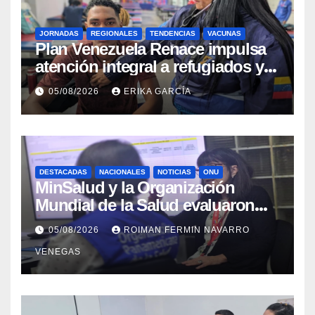
JORNADAS
REGIONALES
TENDENCIAS
VACUNAS
​Plan Venezuela Renace impulsa
atención integral a refugiados y
evaluación de vacunación en
05/08/2026
ERIKA GARCÍA
Aragua
DESTACADAS
NACIONALES
NOTICIAS
ONU
MinSalud y la Organización
Mundial de la Salud evaluaron
propuesta técnica integral en
05/08/2026
ROIMAN FERMIN NAVARRO
materia de agua saneamiento e
VENEGAS
higiene ante contingencia
sísmica