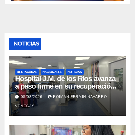
NOTICIAS
DESTACADAS
NACIONALES
NOTICIAS
Hospital J.M. de los Ríos avanza
a paso firme en su recuperación
tras los recientes eventos
05/08/2026
ROIMAN FERMIN NAVARRO
sísmicos
VENEGAS