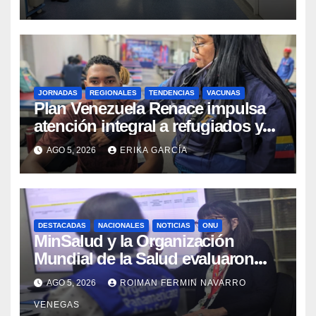
JORNADAS
REGIONALES
TENDENCIAS
VACUNAS
​Plan Venezuela Renace impulsa
atención integral a refugiados y
evaluación de vacunación en
AGO 5, 2026
ERIKA GARCÍA
Aragua
DESTACADAS
NACIONALES
NOTICIAS
ONU
MinSalud y la Organización
Mundial de la Salud evaluaron
propuesta técnica integral en
AGO 5, 2026
ROIMAN FERMIN NAVARRO
materia de agua saneamiento e
VENEGAS
higiene ante contingencia sísmica