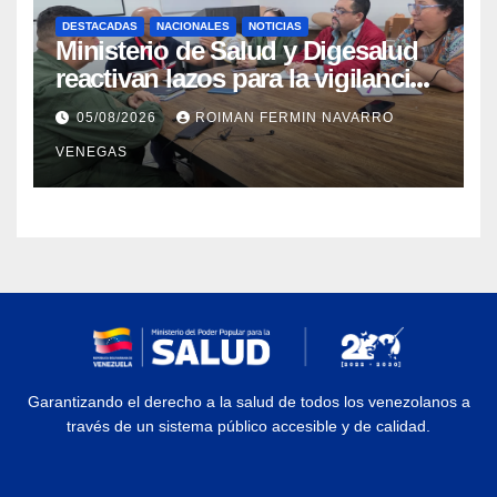
DESTACADAS
NACIONALES
NOTICIAS
Ministerio de Salud y Digesalud
reactivan lazos para la vigilancia
epidemiológica y el control de
05/08/2026
ROIMAN FERMIN NAVARRO
enfermedades
VENEGAS
Garantizando el derecho a la salud de todos los venezolanos a
través de un sistema público accesible y de calidad.