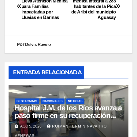
Lleva Atención Médica
médica integral a 283
para Familias
habitantes de la Pica
Impactadas por
de Aribi del municipio
Lluvias en Barinas
Aguasay
Por
Delvis Ravelo
ENTRADA RELACIONADA
DESTACADAS
NACIONALES
NOTICIAS
Hospital J.M. de los Ríos avanza a
paso firme en su recuperación
tras los recientes eventos
AGO 5, 2026
ROIMAN FERMIN NAVARRO
sísmicos
VENEGAS