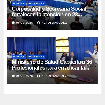
NOTICIAS
REGIONALES
Corposalud y Secretaría Social
fortalecen la atención en 23
municipios
06/08/2026
YENDI BASQUEZ
NOTICIAS
REGIONALES
Ministerio de Salud Capacita a 36
Profesionales para erradicar la
Tuberculosis en Yaracuy
06/08/2026
YENDI BASQUEZ