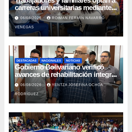
Trabajadores y familiares optan a
carreras universitarias mediante
convenio entre MinSalud y la
06/08/2026
ROIMAN FERMIN NAVARRO
UCV
VENEGAS
DESTACADAS
NACIONALES
NOTICIAS
Gobierno Bolivariano verificó
avances de rehabilitación integral
en el Hospital Dr. José María
06/08/2026
YENTZA JOSEFINA OCHOA
Vargas
RODRÍGUEZ