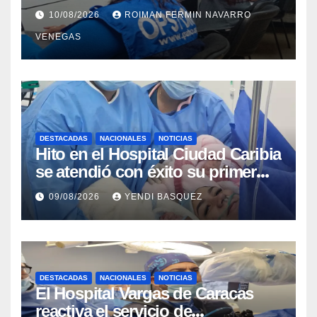
Inteligencia Epidémica junto a la
10/08/2026
ROIMAN FERMIN NAVARRO
Organización Panamericana de la
VENEGAS
Salud
DESTACADAS
NACIONALES
NOTICIAS
Hito en el Hospital Ciudad Caribia
se atendió con éxito su primer
parto gemelar
09/08/2026
YENDI BASQUEZ
DESTACADAS
NACIONALES
NOTICIAS
El Hospital Vargas de Caracas
reactiva el servicio de