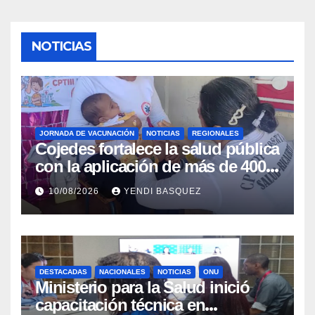
NOTICIAS
JORNADA DE VACUNACIÓN
NOTICIAS
REGIONALES
Cojedes fortalece la salud pública
con la aplicación de más de 400
dosis en la «Fiesta de
10/08/2026
YENDI BASQUEZ
Inmunización»
DESTACADAS
NACIONALES
NOTICIAS
ONU
Ministerio para la Salud inició
capacitación técnica en