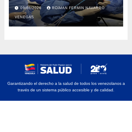
Colangiopancreatografía
09/08/2026
ROIMAN FERMIN NAVARRO
Retrógrada Endoscópica para
VENEGAS
beneficiar a cientos de pacientes
Garantizando el derecho a la salud de todos los venezolanos a
través de un sistema público accesible y de calidad.