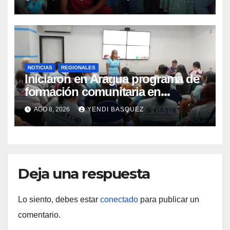
Materna
NOTICIAS
REGIONALES
Iniciaron en Aragua programa de
formación comunitaria en
atención a personas con
AGO 8, 2026
YENDI BASQUEZ
discapacidad
Deja una respuesta
Lo siento, debes estar
conectado
para publicar un
comentario.