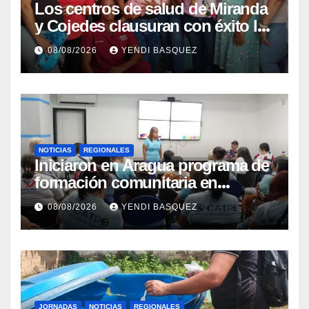
Los centros de salud de Miranda
y Cojedes clausuran con éxito la
Semana Mundial de la Lactancia
08/08/2026
YENDI BASQUEZ
Materna
NOTICIAS
REGIONALES
Iniciaron en Aragua programa de
formación comunitaria en
atención a personas con
08/08/2026
YENDI BASQUEZ
discapacidad
JORNADAS
NOTICIAS
REGIONALES