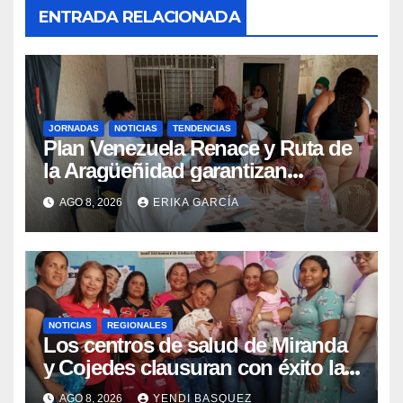
ENTRADA RELACIONADA
JORNADAS
NOTICIAS
TENDENCIAS
Plan Venezuela Renace y Ruta de
la Aragüeñidad garantizan
atención médica integral en
AGO 8, 2026
ERIKA GARCÍA
Aragua
NOTICIAS
REGIONALES
Los centros de salud de Miranda
y Cojedes clausuran con éxito la
Semana Mundial de la Lactancia
AGO 8, 2026
YENDI BASQUEZ