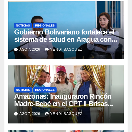
NOTICIAS
REGIONALES
Gobierno Bolivariano fortalece el
sistema de salud en Aragua con
la reinauguración del CDI La Mora
AGO 7, 2026
YENDI BASQUEZ
NOTICIAS
REGIONALES
​Amazonas: Inauguraron Rincón
Madre-Bebé en el CPT II Brisas
del Aeropuerto ​Inauguraron
AGO 7, 2026
YENDI BASQUEZ
Rincón