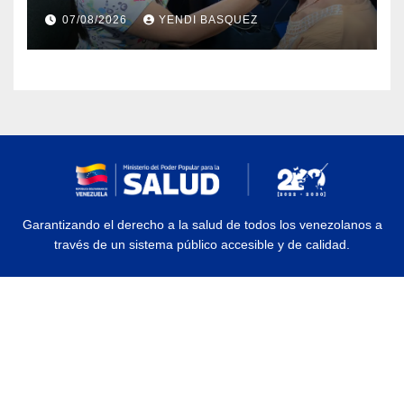
prótesis auditivas en el Centro de
07/08/2026
YENDI BASQUEZ
Rehabilitación J.J. Arvelo
Garantizando el derecho a la salud de todos los venezolanos a
través de un sistema público accesible y de calidad.