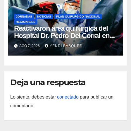
JORNADAS
NOTICIAS
PLAN QUIRÚRGICO NACIONAL
REGIONALES
Reactivaron área quirúrgica del
Hospital Dr. Pedro Del Corral en
Guárico
AGO 7, 2026
YENDI BASQUEZ
Deja una respuesta
Lo siento, debes estar
conectado
para publicar un
comentario.