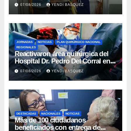
del Aeropuerto ​Inauguraron
07/08/2026
YENDI BASQUEZ
Rincón
JORNADAS
NOTICIAS
PLAN QUIRÚRGICO NACIONAL
REGIONALES
Reactivaron área quirúrgica del
Hospital Dr. Pedro Del Corral en
Guárico
07/08/2026
YENDI BASQUEZ
DESTACADAS
NACIONALES
NOTICIAS
Más de 100 ciudadanos
beneficiados con entrega de