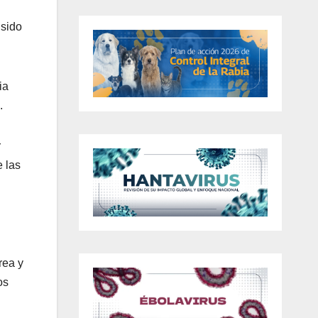
 sido
ia
.
r
e las
rea y
os