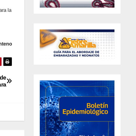
ara la
nteno
 de
ara