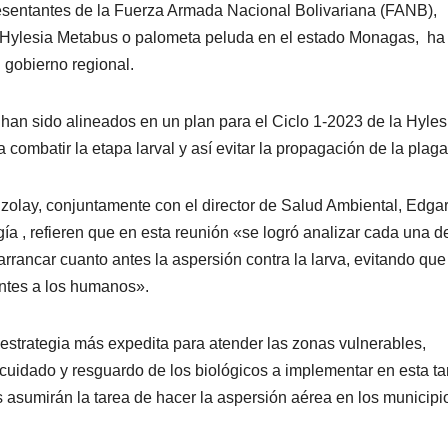
esentantes de la Fuerza Armada Nacional Bolivariana (FANB),
a Hylesia Metabus o palometa peluda en el estado Monagas, ha
 gobierno regional.
an sido alineados en un plan para el Ciclo 1-2023 de la Hyles
ombatir la etapa larval y así evitar la propagación de la plaga
lzolay, conjuntamente con el director de Salud Ambiental, Edga
a , refieren que en esta reunión «se logró analizar cada una d
 arrancar cuanto antes la aspersión contra la larva, evitando que
antes a los humanos».
 estrategia más expedita para atender las zonas vulnerables,
 cuidado y resguardo de los biológicos a implementar en esta ta
s asumirán la tarea de hacer la aspersión aérea en los municipi