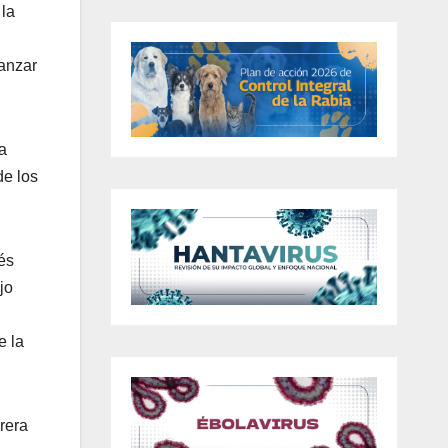
 la
vanzar
la
de los
és
jo
e la
rera