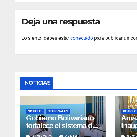
Deja una respuesta
Lo siento, debes estar
conectado
para publicar un co
NOTICIAS
NOTICIAS
REGIONALES
NOTICIA
Gobierno Bolivariano
​Ama
fortalece el sistema de
Inau
salud en Aragua con la
Madr
07/08/2026
YENDI
07/0