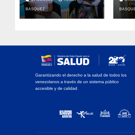
reinauguración del CDI
II Br
BASQUEZ
BASQU
La Mora
Aerop
Inau
Garantizando el derecho a la salud de todos los
venezolanos a través de un sistema público
accesible y de calidad.