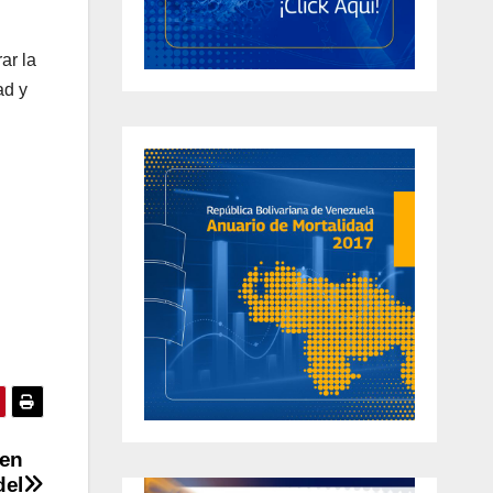
ar la
ad y
 en
del