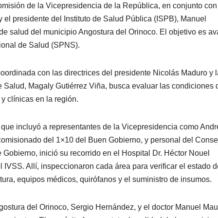
misión de la Vicepresidencia de la República, en conjunto con
y el presidente del Instituto de Salud Pública (ISPB), Manuel
de salud del municipio Angostura del Orinoco. El objetivo es a
cional de Salud (SPNS).
 coordinada con las directrices del presidente Nicolás Maduro y 
e Salud, Magaly Gutiérrez Viña, busca evaluar las condiciones 
y clínicas en la región.
 que incluyó a representantes de la Vicepresidencia como Andr
omisionado del 1×10 del Buen Gobierno, y personal del Conse
 Gobierno, inició su recorrido en el Hospital Dr. Héctor Nouel
l IVSS. Allí, inspeccionaron cada área para verificar el estado d
ctura, equipos médicos, quirófanos y el suministro de insumos.
ngostura del Orinoco, Sergio Hernández, y el doctor Manuel Mau