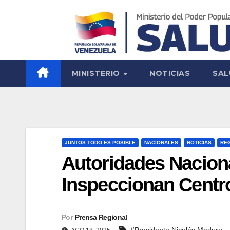
MINISTERIO
NOTICIAS
SAL
JUNTOS TODO ES POSIBLE
NACIONALES
NOTICIAS
RE
Autoridades Nacion
Inspeccionan Centro
Por
Prensa Regional
#Presidente Nicolás Maduro