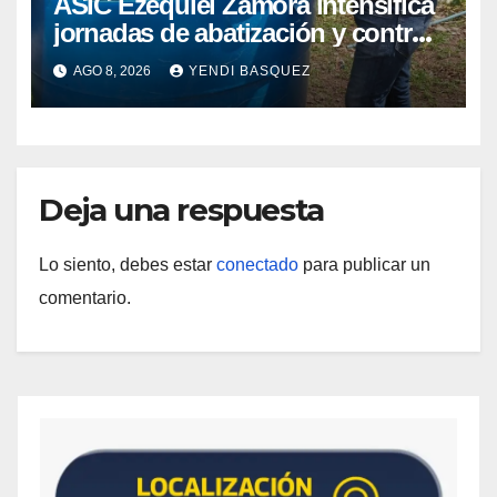
ASIC Ezequiel Zamora intensifica
jornadas de abatización y control
de vectores en comunidades del
AGO 8, 2026
YENDI BASQUEZ
Guárico
Deja una respuesta
Lo siento, debes estar
conectado
para publicar un
comentario.