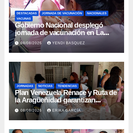
DESTACADAS
JORNADA DE VACUNACIÓN
NACIONALES
VACUNAS
Gobierno Nacional desplegó
jornada de vacunación en La
Guaira para garantizar protección
08/08/2026
YENDI BASQUEZ
epidemiológica
JORNADAS
NOTICIAS
TENDENCIAS
Plan Venezuela Renace y Ruta de
la Aragüeñidad garantizan
atención médica integral en
08/08/2026
ERIKA GARCÍA
Aragua