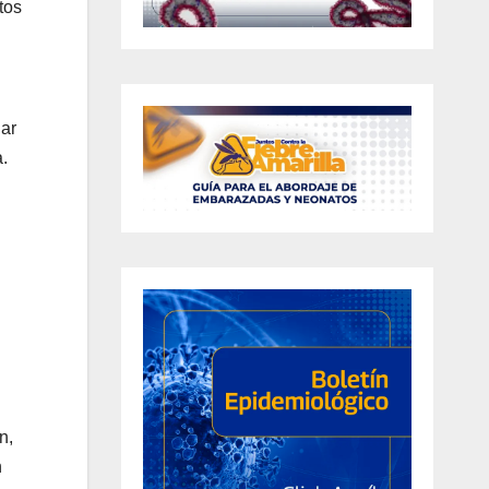
tos
lar
.
n,
n