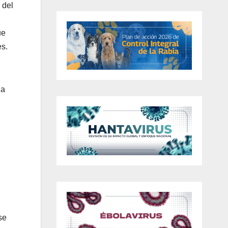
 del
ue
es.
 a
se