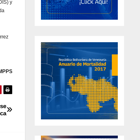
IS) y
da
rrez
 MPPS
 se
ica