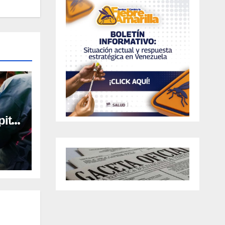
ital
al en