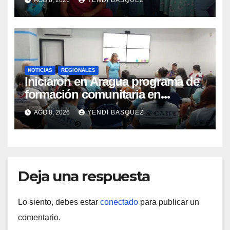
AGO 8, 2026
YENDI BASQUEZ
Materna
NOTICIAS
REGIONALES
Iniciaron en Aragua programa de
formación comunitaria en
atención a personas con
AGO 8, 2026
YENDI BASQUEZ
discapacidad
Deja una respuesta
Lo siento, debes estar
conectado
para publicar un
comentario.