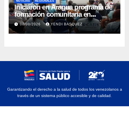
NOTICIAS
REGIONALES
Iniciaron en Aragua programa de
formación comunitaria en
atención a personas con
08/08/2026
YENDI BASQUEZ
discapacidad
Garantizando el derecho a la salud de todos los venezolanos a
través de un sistema público accesible y de calidad.