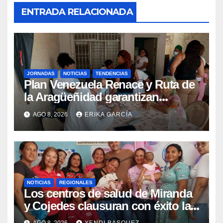
ENTRADA RELACIONADA
JORNADAS
NOTICIAS
TENDENCIAS
Plan Venezuela Renace y Ruta de
la Aragüeñidad garantizan
atención médica integral en
AGO 8, 2026
ERIKA GARCÍA
Aragua
NOTICIAS
REGIONALES
Los centros de salud de Miranda
y Cojedes clausuran con éxito la
Semana Mundial de la Lactancia