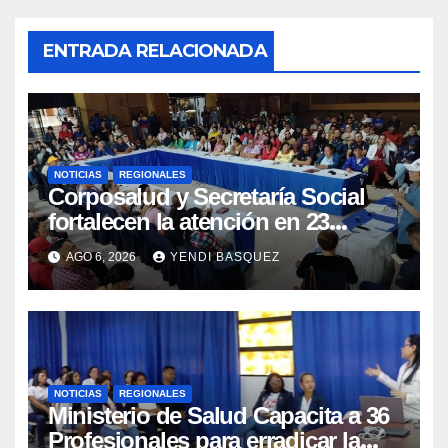
ENTRADA RELACIONADA
NOTICIAS
REGIONALES
Corposalud y Secretaría Social
fortalecen la atención en 23
municipios
AGO 6, 2026
YENDI BASQUEZ
NOTICIAS
REGIONALES
Ministerio de Salud Capacita a 36
Profesionales para erradicar la