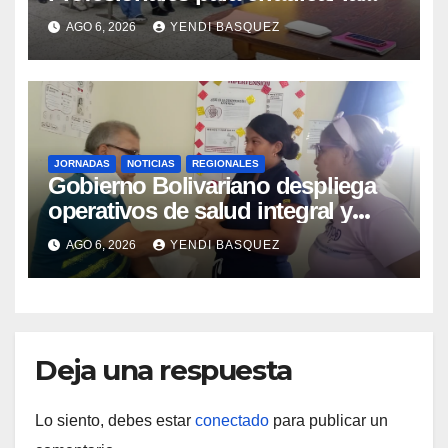
Tuberculosis en Yaracuy
AGO 6, 2026
YENDI BASQUEZ
JORNADAS
NOTICIAS
REGIONALES
Gobierno Bolivariano despliega
operativos de salud integral y
protección social en los
AGO 6, 2026
YENDI BASQUEZ
municipios Sucre y Mario Briceño
Iragorry del estado Aragua
Deja una respuesta
Lo siento, debes estar
conectado
para publicar un