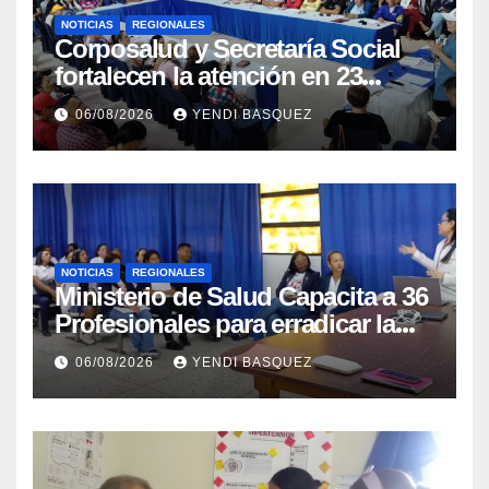
NOTICIAS
REGIONALES
Corposalud y Secretaría Social
fortalecen la atención en 23
municipios
06/08/2026
YENDI BASQUEZ
NOTICIAS
REGIONALES
Ministerio de Salud Capacita a 36
Profesionales para erradicar la
Tuberculosis en Yaracuy
06/08/2026
YENDI BASQUEZ