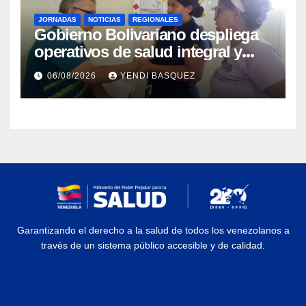
JORNADAS
NOTICIAS
REGIONALES
Gobierno Bolivariano despliega
operativos de salud integral y
protección social en los
06/08/2026
YENDI BASQUEZ
municipios Sucre y Mario
Briceño Iragorry del estado
Aragua
Garantizando el derecho a la salud de todos los venezolanos a
través de un sistema público accesible y de calidad.