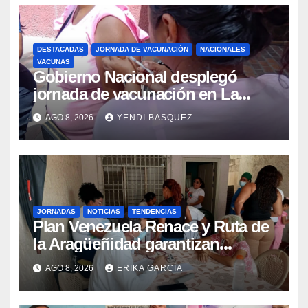
DESTACADAS
JORNADA DE VACUNACIÓN
NACIONALES
VACUNAS
Gobierno Nacional desplegó
jornada de vacunación en La
Guaira para garantizar protección
AGO 8, 2026
YENDI BASQUEZ
epidemiológica
JORNADAS
NOTICIAS
TENDENCIAS
Plan Venezuela Renace y Ruta de
la Aragüeñidad garantizan
atención médica integral en
AGO 8, 2026
ERIKA GARCÍA
Aragua