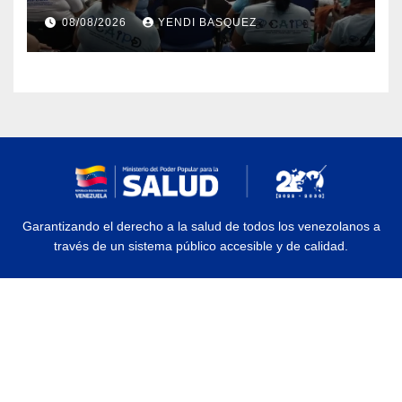
atención a personas con
08/08/2026
YENDI BASQUEZ
discapacidad
Garantizando el derecho a la salud de todos los venezolanos a
través de un sistema público accesible y de calidad.