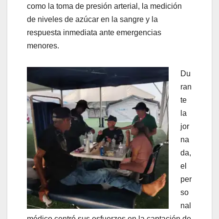
como la toma de presión arterial, la medición
de niveles de azúcar en la sangre y la
respuesta inmediata ante emergencias
menores.
Du
ran
te
la
jor
na
da,
el
per
so
nal
médico centró sus esfuerzos en la captación de