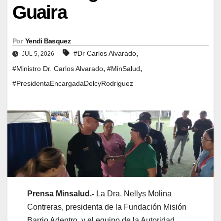
Guaira
Por
Yendi Basquez
,
#Dr Carlos Alvarado
JUL 5, 2026
,
,
#Ministro Dr. Carlos Alvarado
#MinSalud
#PresidentaEncargadaDelcyRodriguez
Prensa Minsalud.-
La Dra. Nellys Molina
Contreras, presidenta de la Fundación Misión
Barrio Adentro, y el equipo de la Autoridad