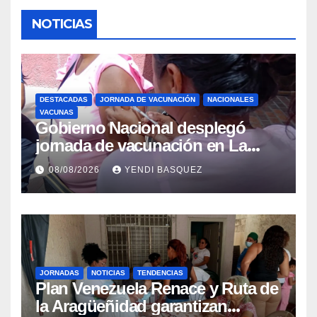
NOTICIAS
DESTACADAS
JORNADA DE VACUNACIÓN
NACIONALES
VACUNAS
Gobierno Nacional desplegó
jornada de vacunación en La
Guaira para garantizar protección
08/08/2026
YENDI BASQUEZ
epidemiológica
JORNADAS
NOTICIAS
TENDENCIAS
Plan Venezuela Renace y Ruta de
la Aragüeñidad garantizan