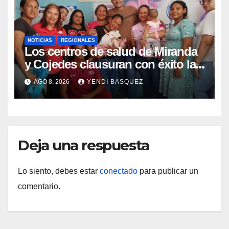
NOTICIAS
REGIONALES
Los centros de salud de Miranda
y Cojedes clausuran con éxito la
Semana Mundial de la Lactancia
AGO 8, 2026
YENDI BASQUEZ
Materna
Deja una respuesta
Lo siento, debes estar
conectado
para publicar un
comentario.