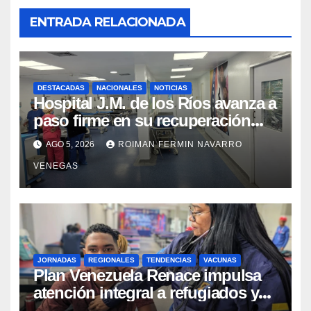
ENTRADA RELACIONADA
DESTACADAS
NACIONALES
NOTICIAS
Hospital J.M. de los Ríos avanza a
paso firme en su recuperación
tras los recientes eventos
AGO 5, 2026
ROIMAN FERMIN NAVARRO
sísmicos
VENEGAS
JORNADAS
REGIONALES
TENDENCIAS
VACUNAS
​Plan Venezuela Renace impulsa
atención integral a refugiados y
evaluación de vacunación en