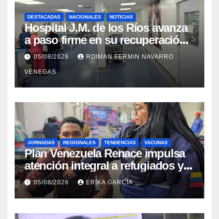
DESTACADAS
NACIONALES
NOTICIAS
Hospital J.M. de los Ríos avanza
a paso firme en su recuperación
tras los recientes eventos
05/08/2026
ROIMAN FERMIN NAVARRO
sísmicos
VENEGAS
JORNADAS
REGIONALES
TENDENCIAS
VACUNAS
​Plan Venezuela Renace impulsa
atención integral a refugiados y
evaluación de vacunación en
05/08/2026
ERIKA GARCÍA
Aragua