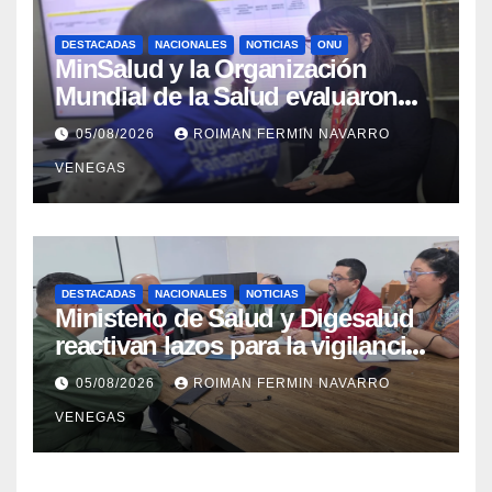
DESTACADAS
NACIONALES
NOTICIAS
ONU
MinSalud y la Organización
Mundial de la Salud evaluaron
propuesta técnica integral en
05/08/2026
ROIMAN FERMIN NAVARRO
materia de agua saneamiento e
VENEGAS
higiene ante contingencia
sísmica
DESTACADAS
NACIONALES
NOTICIAS
Ministerio de Salud y Digesalud
reactivan lazos para la vigilancia
epidemiológica y el control de
05/08/2026
ROIMAN FERMIN NAVARRO
enfermedades
VENEGAS