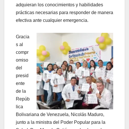
adquieran los conocimientos y habilidades
prácticas necesarias para responder de manera
efectiva ante cualquier emergencia.
Gracia
s al
compr
omiso
del
presid
ente
de la
Repúb
lica
Bolivariana de Venezuela, Nicolás Maduro,
junto a la ministra del Poder Popular para la