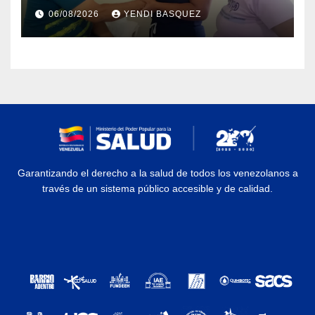
protección social en los
06/08/2026
YENDI BASQUEZ
municipios Sucre y Mario
Briceño Iragorry del estado
Aragua
Garantizando el derecho a la salud de todos los venezolanos a
través de un sistema público accesible y de calidad.