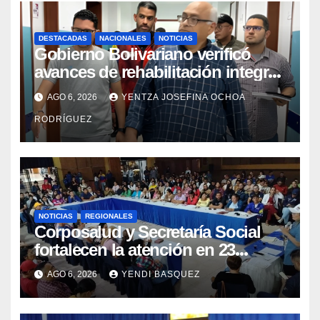
DESTACADAS
NACIONALES
NOTICIAS
Gobierno Bolivariano verificó
avances de rehabilitación integral
en el Hospital Dr. José María
AGO 6, 2026
YENTZA JOSEFINA OCHOA
Vargas
RODRÍGUEZ
NOTICIAS
REGIONALES
Corposalud y Secretaría Social
fortalecen la atención en 23
municipios
AGO 6, 2026
YENDI BASQUEZ