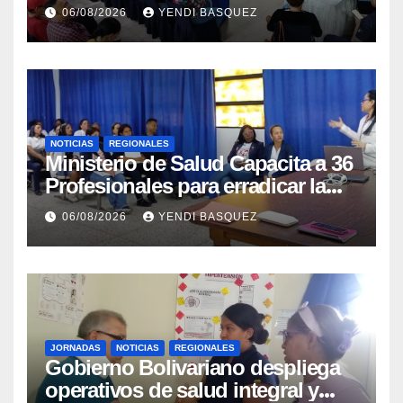
municipios
06/08/2026
YENDI BASQUEZ
NOTICIAS
REGIONALES
Ministerio de Salud Capacita a 36
Profesionales para erradicar la
Tuberculosis en Yaracuy
06/08/2026
YENDI BASQUEZ
JORNADAS
NOTICIAS
REGIONALES
Gobierno Bolivariano despliega
operativos de salud integral y