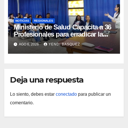
NOTICIAS
REGIONALES
Ministerio de Salud Capacita a 36
Profesionales para erradicar la
Tuberculosis en Yaracuy
AGO 6, 2026
YENDI BASQUEZ
Deja una respuesta
Lo siento, debes estar
conectado
para publicar un
comentario.