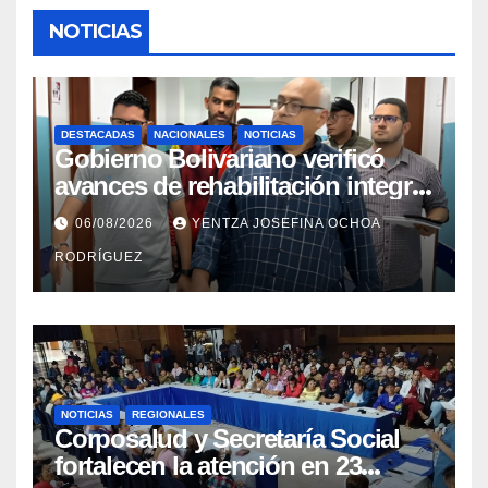
NOTICIAS
DESTACADAS
NACIONALES
NOTICIAS
Gobierno Bolivariano verificó
avances de rehabilitación integral
en el Hospital Dr. José María
06/08/2026
YENTZA JOSEFINA OCHOA
Vargas
RODRÍGUEZ
NOTICIAS
REGIONALES
Corposalud y Secretaría Social
fortalecen la atención en 23