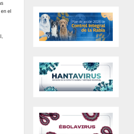
as
 en el
l,