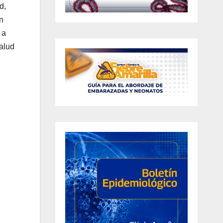
d,
n
 a
Salud