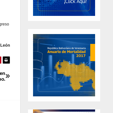
greso
 León
 en
bo.