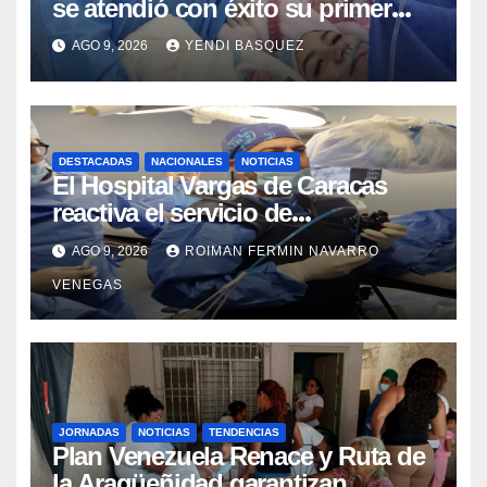
se atendió con éxito su primer
parto gemelar
AGO 9, 2026
YENDI BASQUEZ
DESTACADAS
NACIONALES
NOTICIAS
El Hospital Vargas de Caracas
reactiva el servicio de
Colangiopancreatografía
AGO 9, 2026
ROIMAN FERMIN NAVARRO
Retrógrada Endoscópica para
VENEGAS
beneficiar a cientos de pacientes
JORNADAS
NOTICIAS
TENDENCIAS
Plan Venezuela Renace y Ruta de
la Aragüeñidad garantizan