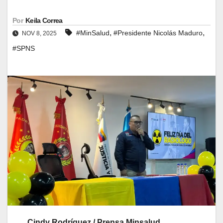
Por
Keila Correa
,
,
#MinSalud
#Presidente Nicolás Maduro
NOV 8, 2025
#SPNS
Cindy Rodríguez / Prensa Minsalud