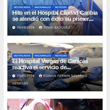
DESTACADAS
NACIONALES
NOTICIAS
Hito en el Hospital Ciudad Caribia
se atendió con éxito su primer
parto gemelar
09/08/2026
YENDI BASQUEZ
DESTACADAS
NACIONALES
NOTICIAS
El Hospital Vargas de Caracas
reactiva el servicio de
Colangiopancreatografía
09/08/2026
ROIMAN FERMIN NAVARRO
Retrógrada Endoscópica para
VENEGAS
beneficiar a cientos de pacientes