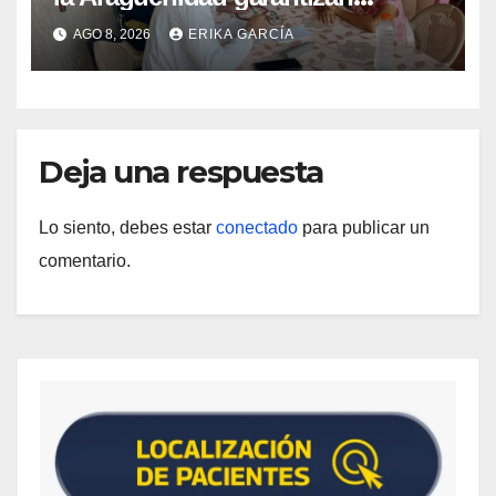
atención médica integral en
AGO 8, 2026
ERIKA GARCÍA
Aragua
Deja una respuesta
Lo siento, debes estar
conectado
para publicar un
comentario.