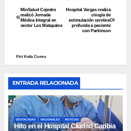
MinSalud Cojedes
Hospital Vargas realiza
realizó Jornada
cirugía de
Médica Integral en
estimulación cerebral
sector Los Matapalos
profunda a paciente
con Parkinson
Por
Keila Correa
ENTRADA RELACIONADA
DESTACADAS
NACIONALES
NOTICIAS
Hito en el Hospital Ciudad Caribia