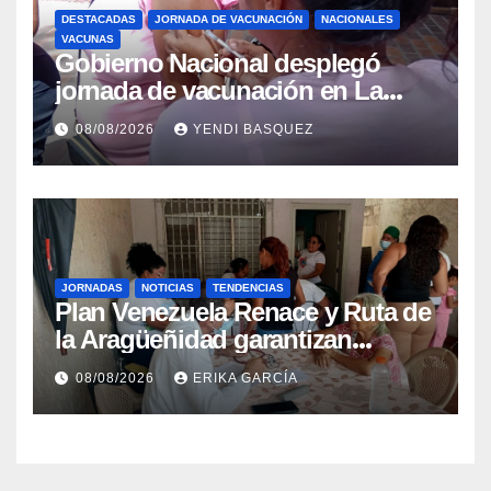
DESTACADAS
JORNADA DE VACUNACIÓN
NACIONALES
VACUNAS
Gobierno Nacional desplegó
jornada de vacunación en La
Guaira para garantizar protección
08/08/2026
YENDI BASQUEZ
epidemiológica
JORNADAS
NOTICIAS
TENDENCIAS
Plan Venezuela Renace y Ruta de
la Aragüeñidad garantizan
atención médica integral en
08/08/2026
ERIKA GARCÍA
Aragua