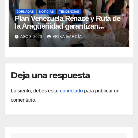
JORNADAS
NOTICIAS
TENDENCIAS
Plan Venezuela Renace y Ruta de
la Aragüeñidad garantizan
atención médica integral en
AGO 8, 2026
ERIKA GARCÍA
Aragua
Deja una respuesta
Lo siento, debes estar
conectado
para publicar un
comentario.