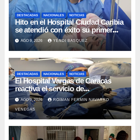
DESTACADAS
NACIONALES
NOTICIAS
Hito en el Hospital Ciudad Caribia
se atendió con éxito su primer
parto gemelar
AGO 9, 2026
YENDI BASQUEZ
DESTACADAS
NACIONALES
NOTICIAS
El Hospital Vargas de Caracas
reactiva el servicio de
Colangiopancreatografía
AGO 9, 2026
ROIMAN FERMIN NAVARRO
Retrógrada Endoscópica para
VENEGAS
beneficiar a cientos de pacientes