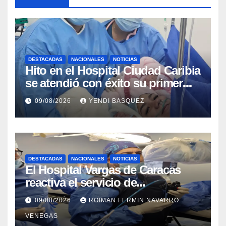
DESTACADAS
NACIONALES
NOTICIAS
Hito en el Hospital Ciudad Caribia
se atendió con éxito su primer
parto gemelar
09/08/2026
YENDI BASQUEZ
DESTACADAS
NACIONALES
NOTICIAS
El Hospital Vargas de Caracas
reactiva el servicio de
Colangiopancreatografía
09/08/2026
ROIMAN FERMIN NAVARRO
Retrógrada Endoscópica para
VENEGAS
beneficiar a cientos de pacientes