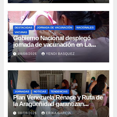
DESTACADAS
JORNADA DE VACUNACIÓN
NACIONALES
VACUNAS
Gobierno Nacional desplegó
jornada de vacunación en La
Guaira para garantizar protección
08/08/2026
YENDI BASQUEZ
epidemiológica
JORNADAS
NOTICIAS
TENDENCIAS
Plan Venezuela Renace y Ruta de
la Aragüeñidad garantizan
atención médica integral en
08/08/2026
ERIKA GARCÍA
Aragua