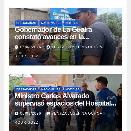
DESTACADAS
NACIONALES
NOTICIAS
Gobernador de La Guaira
constató avances en la
rehabilitación del Hospitalito de
06/08/2026
YENTZA JOSEFINA OCHOA
Catia la Mar
RODRÍGUEZ
DESTACADAS
NACIONALES
NOTICIAS
Ministro Carlos Alvarado
supervisó espacios del Hospital
Dermatológico Dr. Martín Vegas
06/08/2026
YENTZA JOSEFINA OCHOA
en La Guaira
RODRÍGUEZ