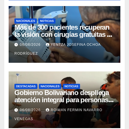
NACIONALES
NOTICIAS
Más de 300 pacientes recuperan
la visión con cirugías gratuitas de
cataratas en Zulia
06/08/2026
YENTZA JOSEFINA OCHOA
RODRÍGUEZ
DESTACADAS
NACIONALES
NOTICIAS
Gobierno Bolivariano despliega
atención integral para personas
con discapacidad en
06/08/2026
ROIMAN FERMIN NAVARRO
campamentos de La Guaira
VENEGAS