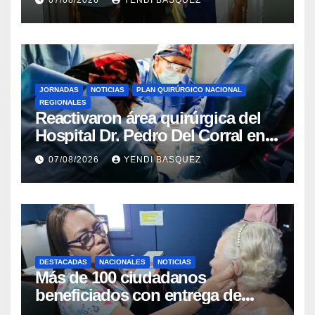
Rincón
JORNADAS
NOTICIAS
PLAN QUIRÚRGICO NACIONAL
REGIONALES
Reactivaron área quirúrgica del
Hospital Dr. Pedro Del Corral en
Guárico
07/08/2026
YENDI BASQUEZ
DESTACADAS
NACIONALES
NOTICIAS
Más de 100 ciudadanos
beneficiados con entrega de
prótesis auditivas en el Centro de