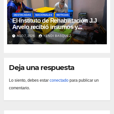
DESTACADAS
NACIONALES
NOTICIAS
El Instituto de Rehabilitación J.J
Arvelo recibió insumos y
herramientas para la atención de
AGO 7, 2026
YENDI BASQUEZ
personas con discapacidad
Deja una respuesta
Lo siento, debes estar
conectado
para publicar un
comentario.