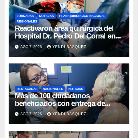
JORNADAS
NOTICIAS
PLAN QUIRÚRGICO NACIONAL
REGIONALES
Reactivaron área quirúrgica del
Hospital Dr. Pedro Del Corral en
Guárico
AGO 7, 2026
YENDI BASQUEZ
DESTACADAS
NACIONALES
NOTICIAS
Más de 100 ciudadanos
beneficiados con entrega de
prótesis auditivas en el Centro de
AGO 7, 2026
YENDI BASQUEZ
Rehabilitación J.J. Arvelo