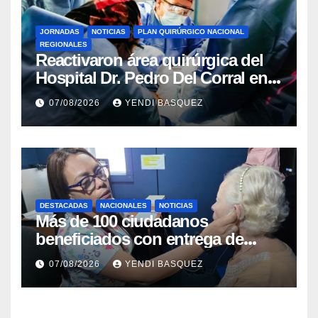
JORNADAS
NOTICIAS
PLAN QUIRÚRGICO NACIONAL
REGIONALES
Reactivaron área quirúrgica del
Hospital Dr. Pedro Del Corral en
Guárico
07/08/2026
YENDI BASQUEZ
DESTACADAS
NACIONALES
NOTICIAS
Más de 100 ciudadanos
beneficiados con entrega de
prótesis auditivas en el Centro de
07/08/2026
YENDI BASQUEZ
Rehabilitación J.J. Arvelo