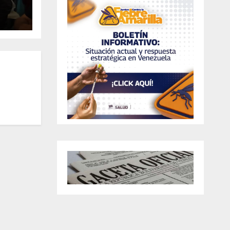
en
La