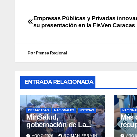
Empresas Públicas y Privadas innova
su presentación en la FisVen Caracas
Por
Prensa Regional
ENTRADA RELACIONADA
DESTACADAS
NACIONALES
NOTICIAS
NACIONA
MinSalud,
Más 
gobernación de La
recup
Guaira y Plan
con c
AGO 7, 2026
ROIMAN FERMIN
AGO 6