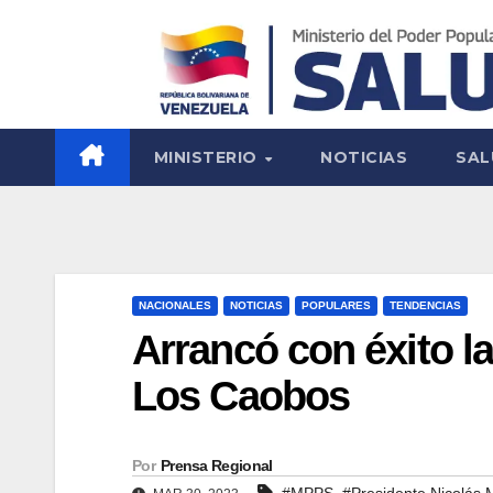
MINISTERIO
NOTICIAS
SAL
NACIONALES
NOTICIAS
POPULARES
TENDENCIAS
Arrancó con éxito l
Los Caobos
Por
Prensa Regional
,
#MPPS
#Presidente Nicolás