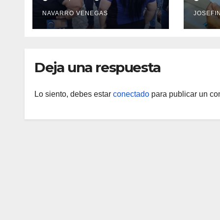
Venezuela Renace
de ca
NAVARRO VENEGAS
JOSEFI
iniciaron la
rehabilitación integral
del Centro
Psicofamiliar El Niño y
Deja una respuesta
el Mar
Lo siento, debes estar
conectado
para publicar un co