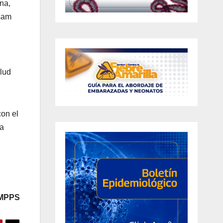
na,
ssam
lud
con el
la
 MPPS