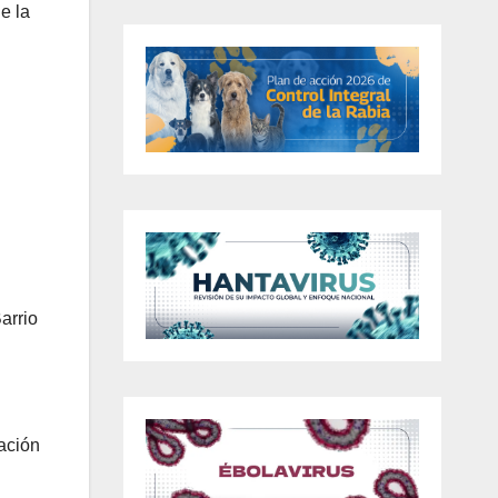
e la
arrio
ación