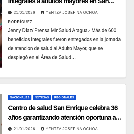
integrales a adultos mayores en San
Mateo
21/01/2026
YENTZA JOSEFINA OCHOA
RODRÍGUEZ
Jenny Díaz/ Prensa MinSalud Aragua.- Más de 600
beneficios integrales fueron entregados en la jornada
de atención de salud al Adulto Mayor, que se
desplegó en el Área de Salud…
NACIONALES
NOTICIAS
REGIONALES
Centro de salud San Enrique celebra 36
años garantizando atención oportuna al
pueblo de ​Amazonas
21/01/2026
YENTZA JOSEFINA OCHOA