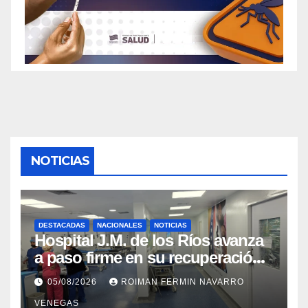
NOTICIAS
DESTACADAS
NACIONALES
NOTICIAS
Hospital J.M. de los Ríos avanza
a paso firme en su recuperación
tras los recientes eventos
05/08/2026
ROIMAN FERMIN NAVARRO
sísmicos
VENEGAS