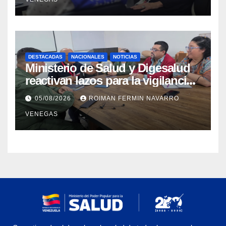
higiene ante contingencia
sísmica
DESTACADAS
NACIONALES
NOTICIAS
Ministerio de Salud y Digesalud
reactivan lazos para la vigilancia
epidemiológica y el control de
05/08/2026
ROIMAN FERMIN NAVARRO
enfermedades
VENEGAS