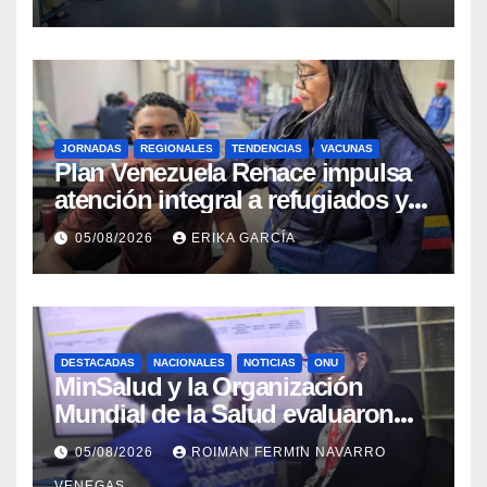
JORNADAS
REGIONALES
TENDENCIAS
VACUNAS
​Plan Venezuela Renace impulsa
atención integral a refugiados y
evaluación de vacunación en
05/08/2026
ERIKA GARCÍA
Aragua
DESTACADAS
NACIONALES
NOTICIAS
ONU
MinSalud y la Organización
Mundial de la Salud evaluaron
propuesta técnica integral en
05/08/2026
ROIMAN FERMIN NAVARRO
materia de agua saneamiento e
VENEGAS