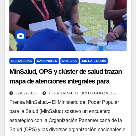
DESTACADAS
NACIONALES
NOTICIAS
SIN CATEGORÍA
MinSalud, OPS y clúster de salud trazan
mapa de atenciones integrales para
reforzar la contingencia
27/07/2026
ROSA YARALDY BRITO GONZÁLEZ
Prensa MinSalud.– El Ministerio del Poder Popular
para la Salud (MinSalud) sostuvo un encuentro
estratégico con la Organización Panamericana de la
Salud (OPS) y las diversas organización nacionales e