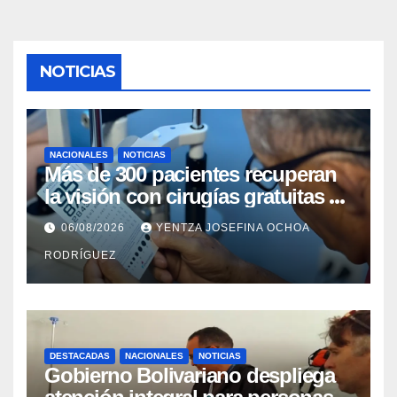
NOTICIAS
NACIONALES
NOTICIAS
Más de 300 pacientes recuperan
la visión con cirugías gratuitas de
cataratas en Zulia
06/08/2026
YENTZA JOSEFINA OCHOA
RODRÍGUEZ
DESTACADAS
NACIONALES
NOTICIAS
Gobierno Bolivariano despliega