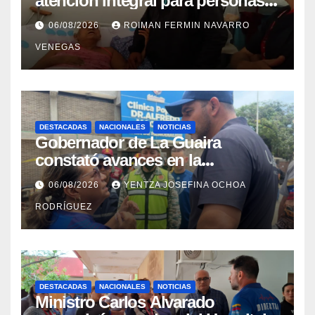
atención integral para personas
con discapacidad en
06/08/2026
ROIMAN FERMIN NAVARRO
campamentos de La Guaira
VENEGAS
DESTACADAS
NACIONALES
NOTICIAS
Gobernador de La Guaira
constató avances en la
rehabilitación del Hospitalito de
06/08/2026
YENTZA JOSEFINA OCHOA
Catia la Mar
RODRÍGUEZ
DESTACADAS
NACIONALES
NOTICIAS
Ministro Carlos Alvarado