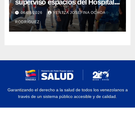
supervisó espacios del Hospital
Dermatológico Dr. Martín Vegas
06/08/2026
YENTZA JOSEFINA OCHOA
en La Guaira
RODRÍGUEZ
Garantizando el derecho a la salud de todos los venezolanos a
través de un sistema público accesible y de calidad.