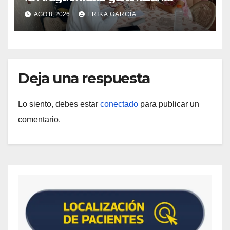
atención médica integral en
AGO 8, 2026
ERIKA GARCÍA
Aragua
Deja una respuesta
Lo siento, debes estar
conectado
para publicar un
comentario.