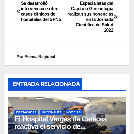
Se desarrolló
Especialistas del
intervención sobre
Capítulo Ginecología
casos clínicos de
realizan sus ponencias
hospitales del SPNS
en la Jornada
Científica de Salud
2022
Por
Prensa Regional
ENTRADA RELACIONADA
DESTACADAS
NACIONALES
NOTICIAS
El Hospital Vargas de Caracas
reactiva el servicio de
Colangiopancreatografía