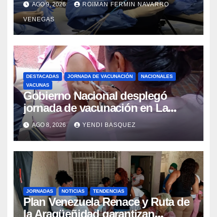
AGO 9, 2026
ROIMAN FERMIN NAVARRO
Retrógrada Endoscópica para
VENEGAS
beneficiar a cientos de pacientes
DESTACADAS
JORNADA DE VACUNACIÓN
NACIONALES
VACUNAS
Gobierno Nacional desplegó
jornada de vacunación en La
Guaira para garantizar protección
AGO 8, 2026
YENDI BASQUEZ
epidemiológica
JORNADAS
NOTICIAS
TENDENCIAS
Plan Venezuela Renace y Ruta de
la Aragüeñidad garantizan