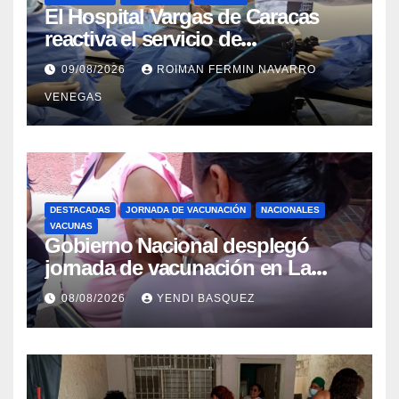
El Hospital Vargas de Caracas
reactiva el servicio de
Colangiopancreatografía
09/08/2026
ROIMAN FERMIN NAVARRO
Retrógrada Endoscópica para
VENEGAS
beneficiar a cientos de pacientes
DESTACADAS
JORNADA DE VACUNACIÓN
NACIONALES
VACUNAS
Gobierno Nacional desplegó
jornada de vacunación en La
Guaira para garantizar protección
08/08/2026
YENDI BASQUEZ
epidemiológica