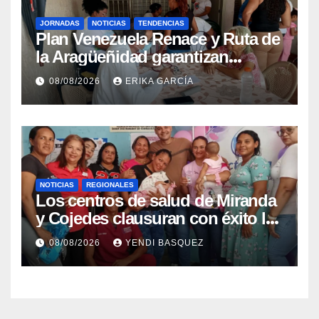
JORNADAS
NOTICIAS
TENDENCIAS
Plan Venezuela Renace y Ruta de
la Aragüeñidad garantizan
atención médica integral en
08/08/2026
ERIKA GARCÍA
Aragua
NOTICIAS
REGIONALES
Los centros de salud de Miranda
y Cojedes clausuran con éxito la
Semana Mundial de la Lactancia
08/08/2026
YENDI BASQUEZ
Materna