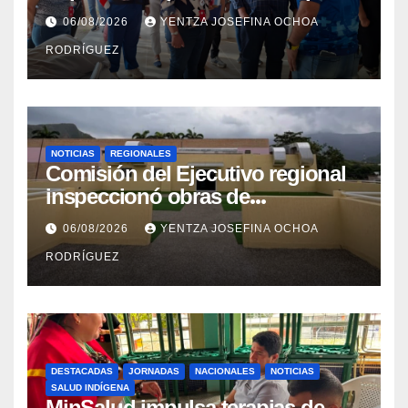
Dermatológico Dr. Martín Vegas
06/08/2026
YENTZA JOSEFINA OCHOA
en La Guaira
RODRÍGUEZ
NOTICIAS
REGIONALES
Comisión del Ejecutivo regional
inspeccionó obras de
recuperación en la Maternidad
06/08/2026
YENTZA JOSEFINA OCHOA
Integral Aragua
RODRÍGUEZ
DESTACADAS
JORNADAS
NACIONALES
NOTICIAS
SALUD INDÍGENA
MinSalud impulsa terapias de