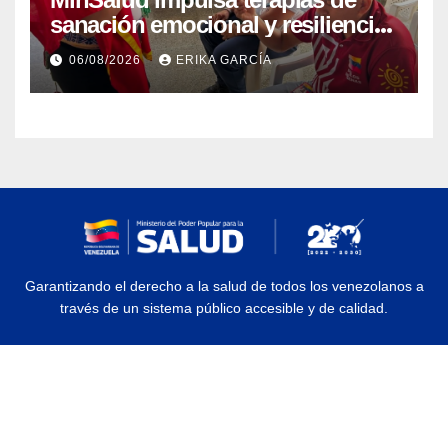
sanación emocional y resiliencia
post-sismo junto a comunidades
06/08/2026
ERIKA GARCÍA
indígenas en Caracas
Garantizando el derecho a la salud de todos los venezolanos a
través de un sistema público accesible y de calidad.