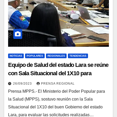
NOTICIAS
POPULARES
REGIONALES
TENDENCIAS
Equipo de Salud del estado Lara se reúne
con Sala Situacional del 1X10 para
generar mecanismos de respuestas más
26/09/2023
PRENSA REGIONAL
oportunas
Prensa MPPS.- El Ministerio del Poder Popular para
la Salud (MPPS), sostuvo reunión con la Sala
Situacional del 1X10 del buen Gobierno del estado
Lara, para evaluar las solicitudes realizadas…