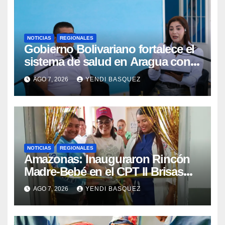
NOTICIAS
REGIONALES
Gobierno Bolivariano fortalece el
sistema de salud en Aragua con
la reinauguración del CDI La Mora
AGO 7, 2026
YENDI BASQUEZ
NOTICIAS
REGIONALES
​Amazonas: Inauguraron Rincón
Madre-Bebé en el CPT II Brisas
del Aeropuerto ​Inauguraron
AGO 7, 2026
YENDI BASQUEZ
Rincón