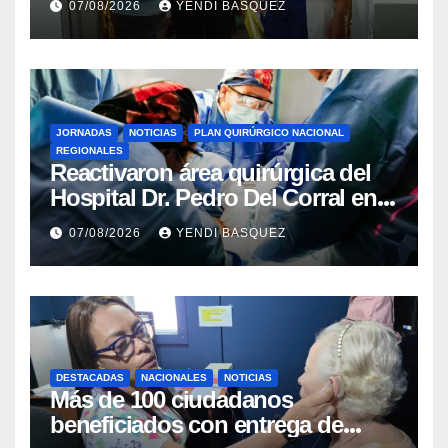
07/08/2026
YENDI BASQUEZ
Rincón
JORNADAS
NOTICIAS
PLAN QUIRÚRGICO NACIONAL
REGIONALES
Reactivaron área quirúrgica del
Hospital Dr. Pedro Del Corral en
Guárico
07/08/2026
YENDI BASQUEZ
DESTACADAS
NACIONALES
NOTICIAS
Más de 100 ciudadanos
beneficiados con entrega de