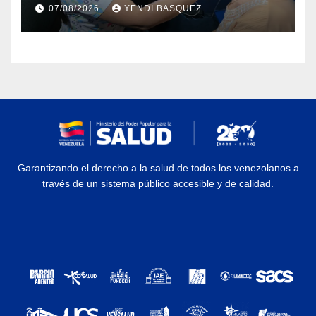
prótesis auditivas en el Centro de
07/08/2026
YENDI BASQUEZ
Rehabilitación J.J. Arvelo
Garantizando el derecho a la salud de todos los venezolanos a
través de un sistema público accesible y de calidad.