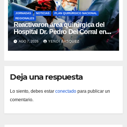
JORNADAS
NOTICIAS
PLAN QUIRÚRGICO NACIONAL
REGIONALES
Reactivaron área quirúrgica del
Hospital Dr. Pedro Del Corral en
Guárico
AGO 7, 2026
YENDI BASQUEZ
Deja una respuesta
Lo siento, debes estar
conectado
para publicar un
comentario.