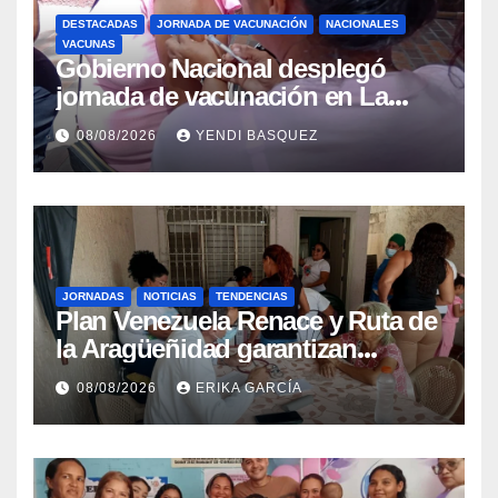
DESTACADAS
JORNADA DE VACUNACIÓN
NACIONALES
VACUNAS
Gobierno Nacional desplegó
jornada de vacunación en La
Guaira para garantizar protección
08/08/2026
YENDI BASQUEZ
epidemiológica
JORNADAS
NOTICIAS
TENDENCIAS
Plan Venezuela Renace y Ruta de
la Aragüeñidad garantizan
atención médica integral en
08/08/2026
ERIKA GARCÍA
Aragua