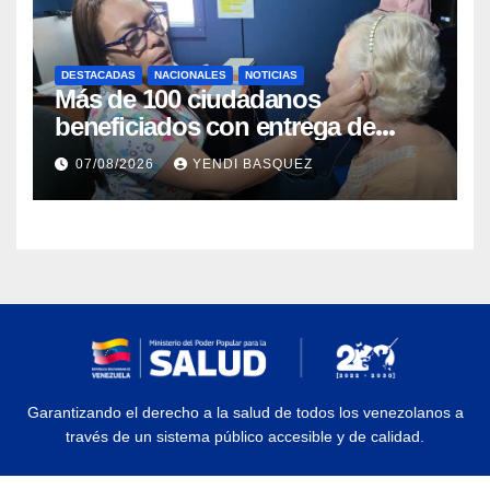
DESTACADAS
NACIONALES
NOTICIAS
Más de 100 ciudadanos
beneficiados con entrega de
prótesis auditivas en el Centro de
07/08/2026
YENDI BASQUEZ
Rehabilitación J.J. Arvelo
Garantizando el derecho a la salud de todos los venezolanos a
través de un sistema público accesible y de calidad.