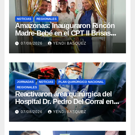
NOTICIAS
REGIONALES
​Amazonas: Inauguraron Rincón
Madre-Bebé en el CPT II Brisas
del Aeropuerto ​Inauguraron
07/08/2026
YENDI BASQUEZ
Rincón
JORNADAS
NOTICIAS
PLAN QUIRÚRGICO NACIONAL
REGIONALES
Reactivaron área quirúrgica del
Hospital Dr. Pedro Del Corral en
Guárico
07/08/2026
YENDI BASQUEZ