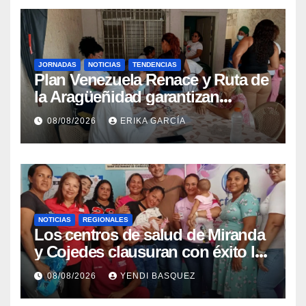
JORNADAS
NOTICIAS
TENDENCIAS
Plan Venezuela Renace y Ruta de
la Aragüeñidad garantizan
atención médica integral en
08/08/2026
ERIKA GARCÍA
Aragua
NOTICIAS
REGIONALES
Los centros de salud de Miranda
y Cojedes clausuran con éxito la
Semana Mundial de la Lactancia
08/08/2026
YENDI BASQUEZ
Materna