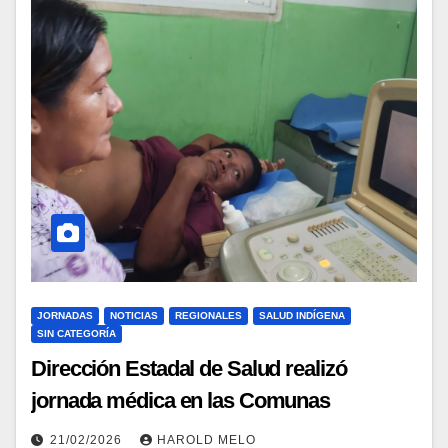
JORNADAS
NOTICIAS
REGIONALES
SALUD INDÍGENA
SIN CATEGORÍA
Dirección Estadal de Salud realizó
jornada médica en las Comunas
indígenas Yeral y Warequena
21/02/2026
HAROLD MELO