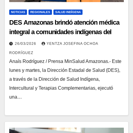
NOTICIAS
REGIONALES
SALUD INDÍGENA
DES Amazonas brindó atención médica
integral a comunidades indígenas del
Alto Orinoco
26/03/2026
YENTZA JOSEFINA OCHOA
RODRÍGUEZ
Anaís Rodríguez / Prensa MinSalud Amazonas.- Este
lunes y martes, la Dirección Estadal de Salud (DES),
a través de la Dirección de Salud Indígena,
Intercultural y Terapias Complementarias, ejecutó
una…