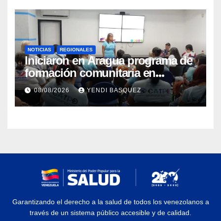
NOTICIAS
REGIONALES
Iniciaron en Aragua programa de
formación comunitaria en
atención a personas con
08/08/2026
YENDI BASQUEZ
discapacidad
Garantizando el derecho a la salud de todos los venezolanos a
través de un sistema público accesible y de calidad.