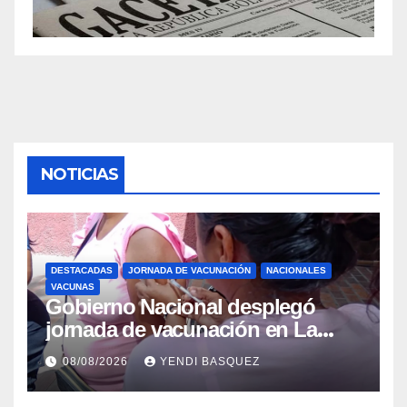
NOTICIAS
DESTACADAS
JORNADA DE VACUNACIÓN
NACIONALES
VACUNAS
Gobierno Nacional desplegó
jornada de vacunación en La
Guaira para garantizar protección
08/08/2026
YENDI BASQUEZ
epidemiológica