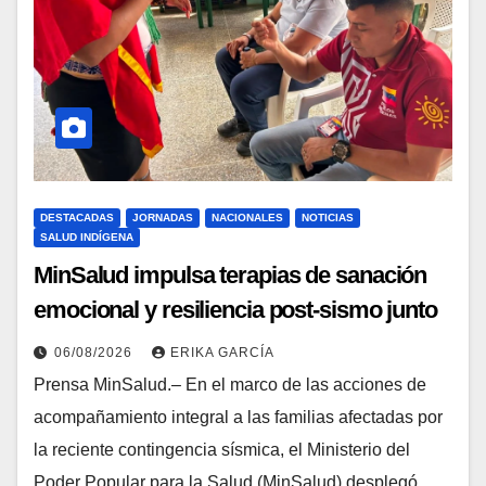
DESTACADAS
JORNADAS
NACIONALES
NOTICIAS
SALUD INDÍGENA
MinSalud impulsa terapias de sanación
emocional y resiliencia post-sismo junto
a comunidades indígenas en Caracas
06/08/2026
ERIKA GARCÍA
Prensa MinSalud.– En el marco de las acciones de
acompañamiento integral a las familias afectadas por
la reciente contingencia sísmica, el Ministerio del
Poder Popular para la Salud (MinSalud) desplegó…