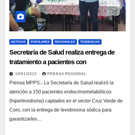
NOTICIAS
POPULARES
REGIONALES
TENDENCIAS
Secretaría de Salud realiza entrega de
tratamiento a pacientes con
hipertiroidismo en Falcón
19/01/2023
PRENSA REGIONAL
Prensa MPPS.- La Secretaría de Salud realizó la
atención a 150 pacientes endocrinometabólicos
(hipertiroidismo) captados en el sector Cruz Verde de
Coro, con la entrega de levotiroxina sódica para
garantizarles…