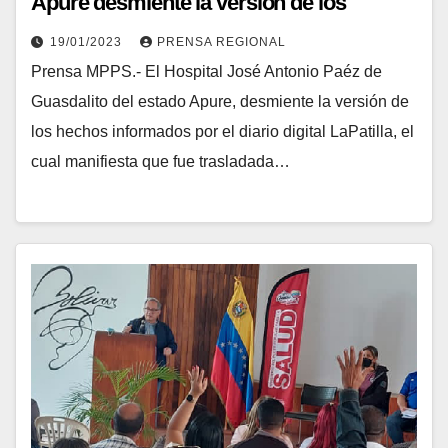
Apure desmiente la versión de los
hechos de La Patilla
19/01/2023
PRENSA REGIONAL
Prensa MPPS.- El Hospital José Antonio Paéz de
Guasdalito del estado Apure, desmiente la versión de
los hechos informados por el diario digital LaPatilla, el
cual manifiesta que fue trasladada…