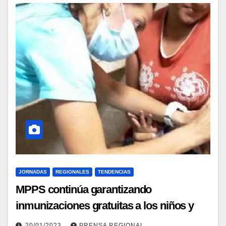
JORNADAS
REGIONALES
TENDENCIAS
MPPS continúa garantizando
inmunizaciones gratuitas a los niños y
niñas del estado Barinas
20/01/2023
PRENSA REGIONAL