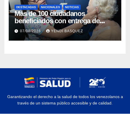
DESTACADAS
NACIONALES
NOTICIAS
Más de 100 ciudadanos
beneficiados con entrega de
prótesis auditivas en el Centro de
07/08/2026
YENDI BASQUEZ
Rehabilitación J.J. Arvelo
Garantizando el derecho a la salud de todos los venezolanos a
través de un sistema público accesible y de calidad.