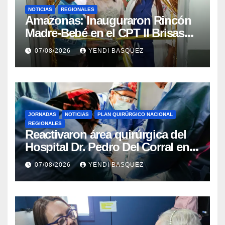
NOTICIAS
REGIONALES
​Amazonas: Inauguraron Rincón
Madre-Bebé en el CPT II Brisas
del Aeropuerto ​Inauguraron
07/08/2026
YENDI BASQUEZ
Rincón
JORNADAS
NOTICIAS
PLAN QUIRÚRGICO NACIONAL
REGIONALES
Reactivaron área quirúrgica del
Hospital Dr. Pedro Del Corral en
Guárico
07/08/2026
YENDI BASQUEZ