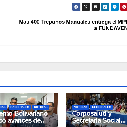
Más 400 Trépanos Manuales entrega el M
a FUNDAVE
DAS
NACIONALES
NOTICIAS
NOTICIAS
REGIONALES
erno Bolivariano
Corposalud y
icó avances de
Secretaría Social