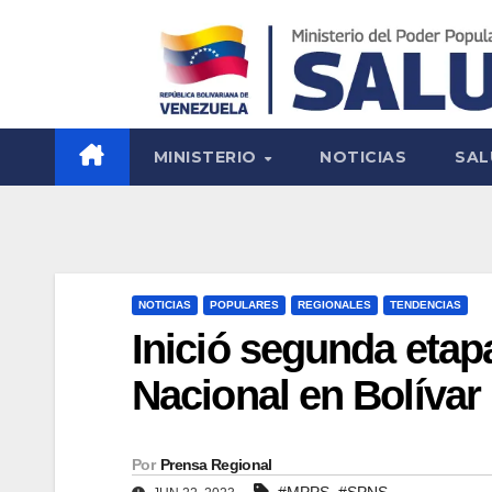
MINISTERIO
NOTICIAS
SAL
NOTICIAS
POPULARES
REGIONALES
TENDENCIAS
Inició segunda etap
Nacional en Bolívar
Por
Prensa Regional
,
#MPPS
#SPNS