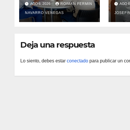
carreras universitarias
rehab
AGO 6, 2026
ROIMAN FERMIN
AGO 6
mediante convenio
en el
NAVARRO VENEGAS
JOSEFI
entre MinSalud y la
Marí
UCV
Deja una respuesta
Lo siento, debes estar
conectado
para publicar un co