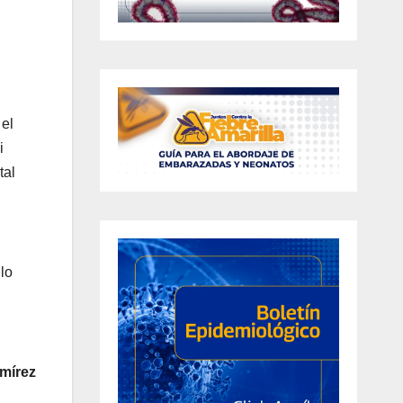
 el
i
tal
lo
amírez