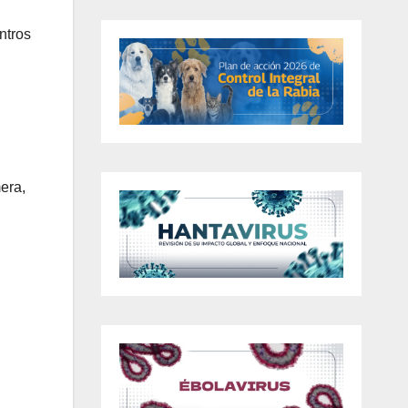
ntros
era,