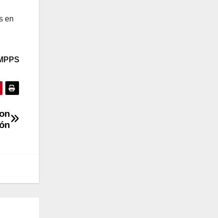
s en
 MPPS
ron
ión