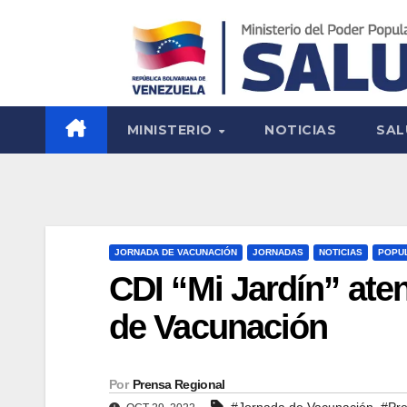
MINISTERIO
NOTICIAS
SAL
JORNADA DE VACUNACIÓN
JORNADAS
NOTICIAS
POPU
CDI “Mi Jardín” ate
de Vacunación
Por
Prensa Regional
,
#Jornada de Vacunación
#Pre