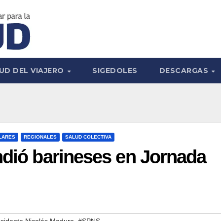
UD DEL VIAJERO
SIGEDOLES
DESCARGAS
LARES
REGIONALES
SALUD COLECTIVA
ndió barineses en Jornada
,
sidente Nicolás Maduro
#SPNS