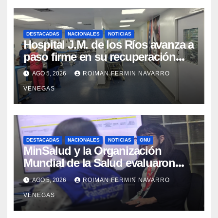
DESTACADAS
NACIONALES
NOTICIAS
Hospital J.M. de los Ríos avanza a
paso firme en su recuperación
tras los recientes eventos
AGO 5, 2026
ROIMAN FERMIN NAVARRO
sísmicos
VENEGAS
DESTACADAS
NACIONALES
NOTICIAS
ONU
MinSalud y la Organización
Mundial de la Salud evaluaron
propuesta técnica integral en
AGO 5, 2026
ROIMAN FERMIN NAVARRO
materia de agua saneamiento e
VENEGAS
higiene ante contingencia sísmica