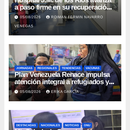
a paso firme en su recuperación
tras los recientes eventos
05/08/2026
ROIMAN FERMIN NAVARRO
sísmicos
VENEGAS
JORNADAS
REGIONALES
TENDENCIAS
VACUNAS
​Plan Venezuela Renace impulsa
atención integral a refugiados y
evaluación de vacunación en
05/08/2026
ERIKA GARCÍA
Aragua
DESTACADAS
NACIONALES
NOTICIAS
ONU