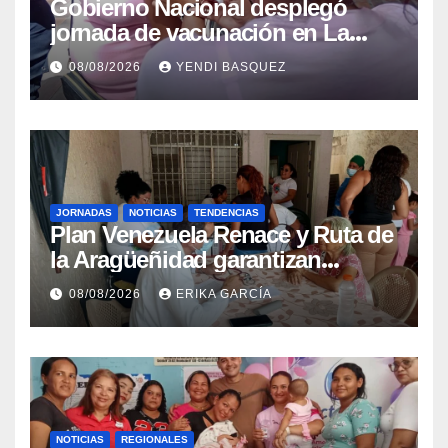
Gobierno Nacional desplegó
jornada de vacunación en La
Guaira para garantizar protección
08/08/2026
YENDI BASQUEZ
epidemiológica
JORNADAS
NOTICIAS
TENDENCIAS
Plan Venezuela Renace y Ruta de
la Aragüeñidad garantizan
atención médica integral en
08/08/2026
ERIKA GARCÍA
Aragua
NOTICIAS
REGIONALES