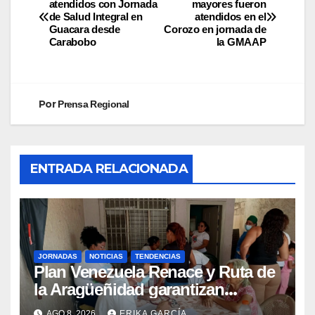
atendidos con Jornada
mayores fueron
de Salud Integral en
atendidos en el
Guacara desde
Corozo en jornada de
Carabobo
la GMAAP
Por
Prensa Regional
ENTRADA RELACIONADA
JORNADAS
NOTICIAS
TENDENCIAS
Plan Venezuela Renace y Ruta de
la Aragüeñidad garantizan
atención médica integral en
AGO 8, 2026
ERIKA GARCÍA