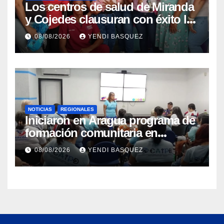
Los centros de salud de Miranda
y Cojedes clausuran con éxito la
Semana Mundial de la Lactancia
08/08/2026
YENDI BASQUEZ
Materna
NOTICIAS
REGIONALES
Iniciaron en Aragua programa de
formación comunitaria en
atención a personas con
08/08/2026
YENDI BASQUEZ
discapacidad