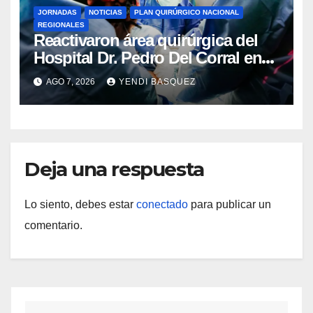
JORNADAS
NOTICIAS
PLAN QUIRÚRGICO NACIONAL
REGIONALES
Reactivaron área quirúrgica del
Hospital Dr. Pedro Del Corral en
Guárico
AGO 7, 2026
YENDI BASQUEZ
Deja una respuesta
Lo siento, debes estar
conectado
para publicar un
comentario.