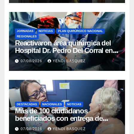
JORNADAS
NOTICIAS
PLAN QUIRÚRGICO NACIONAL
REGIONALES
Reactivaron área quirúrgica del
Hospital Dr. Pedro Del Corral en
Guárico
07/08/2026
YENDI BASQUEZ
DESTACADAS
NACIONALES
NOTICIAS
Más de 100 ciudadanos
beneficiados con entrega de
prótesis auditivas en el Centro de
07/08/2026
YENDI BASQUEZ
Rehabilitación J.J. Arvelo