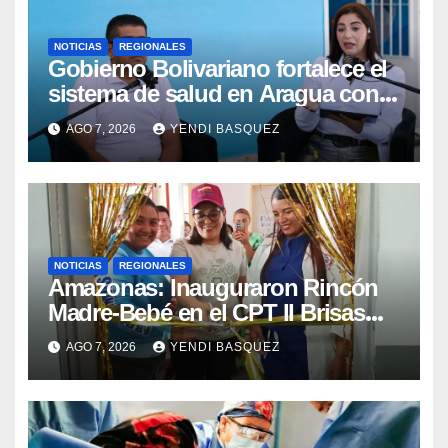
NOTICIAS
REGIONALES
Gobierno Bolivariano fortalece el
sistema de salud en Aragua con
la reinauguración del CDI La Mora
AGO 7, 2026
YENDI BASQUEZ
NOTICIAS
REGIONALES
​Amazonas: Inauguraron Rincón
Madre-Bebé en el CPT II Brisas
del Aeropuerto ​Inauguraron
AGO 7, 2026
YENDI BASQUEZ
Rincón