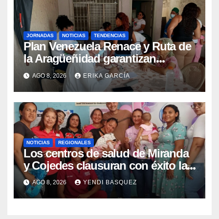
JORNADAS
NOTICIAS
TENDENCIAS
Plan Venezuela Renace y Ruta de
la Aragüeñidad garantizan
atención médica integral en
AGO 8, 2026
ERIKA GARCÍA
Aragua
NOTICIAS
REGIONALES
Los centros de salud de Miranda
y Cojedes clausuran con éxito la
Semana Mundial de la Lactancia
AGO 8, 2026
YENDI BASQUEZ
Materna