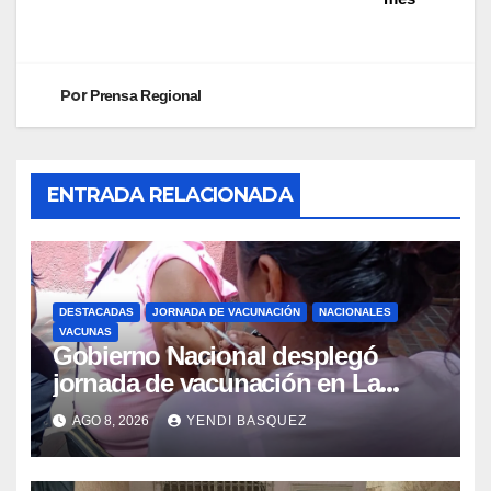
Por
Prensa Regional
ENTRADA RELACIONADA
DESTACADAS
JORNADA DE VACUNACIÓN
NACIONALES
VACUNAS
Gobierno Nacional desplegó
jornada de vacunación en La
Guaira para garantizar protección
AGO 8, 2026
YENDI BASQUEZ
epidemiológica