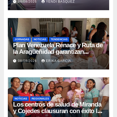
08/08/2026
YENDI BASQUEZ
epidemiológica
JORNADAS
NOTICIAS
TENDENCIAS
Plan Venezuela Renace y Ruta de
la Aragüeñidad garantizan
atención médica integral en
08/08/2026
ERIKA GARCÍA
Aragua
NOTICIAS
REGIONALES
Los centros de salud de Miranda
y Cojedes clausuran con éxito la